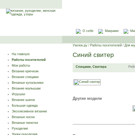
О себе
Макраме
Ма
Узелок.ру
/
Работы посетителей
/
Для м
Синий свитер
На главную
Работы посетителей
Мои работы
Спицами
,
Свитера
Рей
Вязание крючком
Вязание спицами
Вязаные купальники
Вязание малышам
Игрушки
Другие модели
Вязание шапок
Большая одежда
Эксклюзивное вязание
Вязаные носки
Вязаные пинетки
Рукоделие
Уроки рукоделия