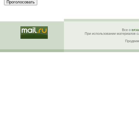
Все о
вяза
При использовании материалов са
Продвиж