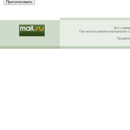
Все о
вяза
При использовании материалов са
Продвиж