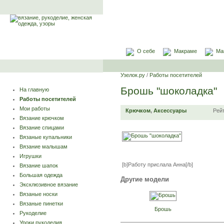
О себе
Макраме
Ма
Узелок.ру
/
Работы посетителей
Брошь "шоколадка"
На главную
Работы посетителей
Мои работы
Крючком
,
Аксессуары
Рей
Вязание крючком
Вязание спицами
Вязаные купальники
Вязание малышам
Игрушки
[b]Работу прислала Анна[/b]
Вязание шапок
Большая одежда
Другие модели
Эксклюзивное вязание
Вязаные носки
Вязаные пинетки
Брошь
Рукоделие
Уроки рукоделия