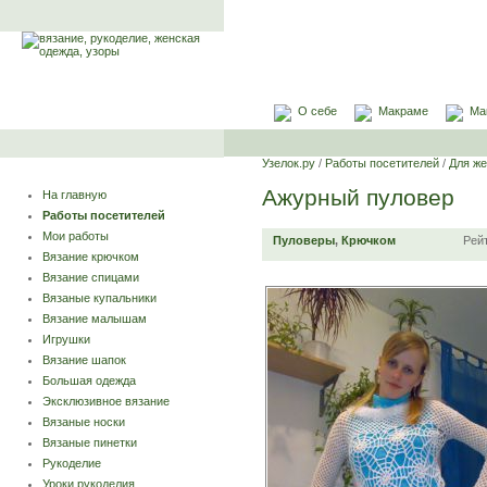
О себе
Макраме
Ма
Узелок.ру
/
Работы посетителей
/
Для ж
Ажурный пуловер
На главную
Работы посетителей
Мои работы
Пуловеры
,
Крючком
Рей
Вязание крючком
Вязание спицами
Вязаные купальники
Вязание малышам
Игрушки
Вязание шапок
Большая одежда
Эксклюзивное вязание
Вязаные носки
Вязаные пинетки
Рукоделие
Уроки рукоделия