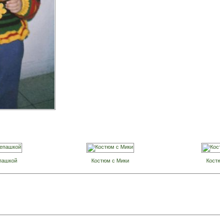
пашкой
Костюм с Мики
Кост