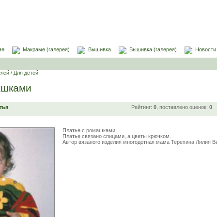
ме
Макраме (галерея)
Вышивка
Вышивка (галерея)
Новости
елей
/
Для детей
ашками
тья
Рейтинг:
0
, поставлено оценок:
0
Платье с ромашками
Платье связано спицами, а цветы крючком.
Автор вязаного изделия многодетная мама Терехина Лилия В