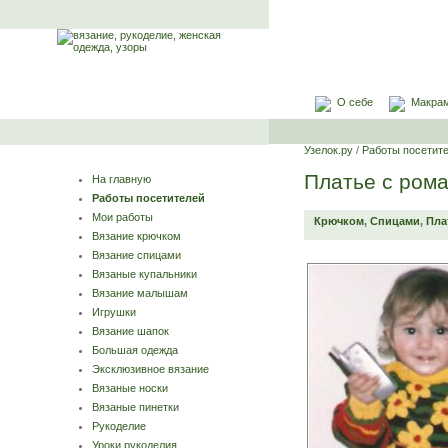
О себе
Макра
Узелок.ру
/
Работы посетит
Платье с ром
На главную
Работы посетителей
Мои работы
Крючком
,
Спицами
,
Пла
Вязание крючком
Вязание спицами
Вязаные купальники
Вязание малышам
Игрушки
Вязание шапок
Большая одежда
Эксклюзивное вязание
Вязаные носки
Вязаные пинетки
Рукоделие
Уроки рукоделия