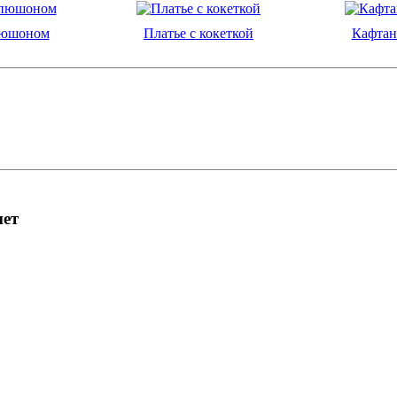
пюшоном
Платье с кокеткой
Кафтан
нет