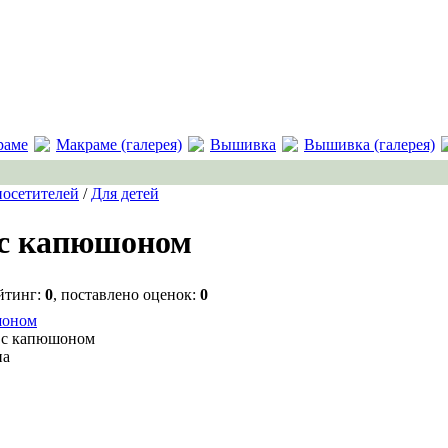
раме
Макраме (галерея)
Вышивка
Вышивка (галерея)
посетителей
/
Для детей
 с капюшоном
йтинг:
0
, поставлено оценок:
0
 с капюшоном
на