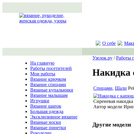
О себе
Мак
Узелок.ру
/
Работы 
На главную
Работы посетителей
Накидка
Мои работы
Вязание крючком
Вязание спицами
Спицами
,
Шали
Ре
Вязаные купальники
Вязание малышам
Игрушки
Сиреневая накидка
Вязание шапок
Автор модели Ири
Большая одежда
Эксклюзивное вязание
Вязаные носки
Другие модели
Вязаные пинетки
Рукоделие