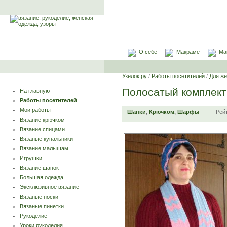
О себе
Макраме
Ма
Узелок.ру
/
Работы посетителей
/
Для ж
Полосатый комплект
На главную
Работы посетителей
Мои работы
Шапки
,
Крючком
,
Шарфы
Рей
Вязание крючком
Вязание спицами
Вязаные купальники
Вязание малышам
Игрушки
Вязание шапок
Большая одежда
Эксклюзивное вязание
Вязаные носки
Вязаные пинетки
Рукоделие
Уроки рукоделия