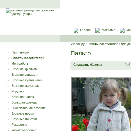
О себе
Макраме
Ма
Узелок.ру
/
Работы посетителей
/
Для де
Пальто
На главную
Работы посетителей
Мои работы
Спицами
,
Жакеты
Рей
Вязание крючком
Вязание спицами
Вязаные купальники
Вязание малышам
Игрушки
Вязание шапок
Большая одежда
Эксклюзивное вязание
Вязаные носки
Вязаные пинетки
Рукоделие
Уроки рукоделия