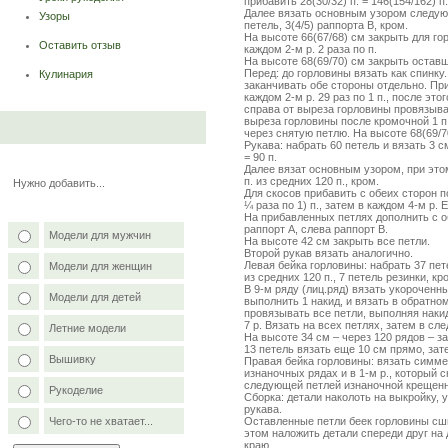
прибавить 28(30/32) п. = 146(154/162) п.
Далее вязать основным узором следующ
Узоры
петель, 3(4/5) раппорта В, кром.
На высоте 66(67/68) см закрыть для гор
Оставить отзыв
каждом 2-м р. 2 раза по п.
На высоте 68(69/70) см закрыть остав
Перед: до горловины вязать как спинку
Кулинария
заканчивать обе стороны отдельно. Пр
каждом 2-м р. 29 раз по 1 п., после эт
справа от выреза горловины провязыва
выреза горловины после кромочной 1 п. 
через снятую петлю. На высоте 68(69/7
Рукава: набрать 60 петель и вязать 3 
= 90 п.
Далее вязат основным узором, при этом
п. из средних 120 п., кром.
Нужно добавить...
Для скосов прибавить с обеих сторон по
¼ раза по 1) п., затем в каждом 4-м р. Ещ
На прибавленных петлях дополнить с о
раппорт А, слева раппорт В.
Модели для мужчин
На высоте 42 см закрыть все петли.
Второй рукав вязать аналогично.
Левая бейка горловины: набрать 37 пет
Модели для женщин
из средних 120 п., 7 петель резинки, кр
В 9-м ряду (лиц.ряд) вязать укороченны
Модели для детей
выполнить 1 накид, и вязать в обратн
провязывать все петли, выполняя наки
7 р. Вязать на всех петлях, затем в с
Летние модели
На высоте 34 см – через 120 рядов – з
13 петель вязать еще 10 см прямо, зат
Вышивку
Правая бейка горловины: вязать симме
изнаночных рядах и в 1-м р., который 
следующей петлей изнаночной крещенн
Рукоделие
Сборка: детали наколоть на выкройку,
рукава.
Оставленные петли беек горловины сш
Чего-то не хватает...
этом наложить детали спереди друг на
краю.