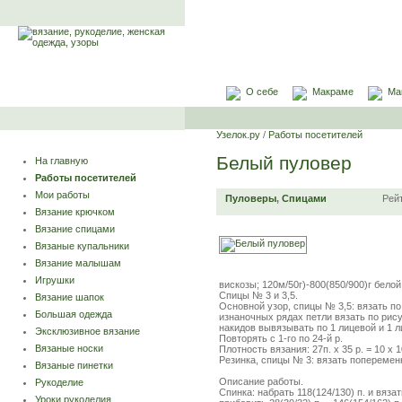
О себе
Макраме
Ма
Узелок.ру
/
Работы посетителей
Белый пуловер
На главную
Работы посетителей
Мои работы
Пуловеры
,
Спицами
Рей
Вязание крючком
Вязание спицами
Вязаные купальники
Вязание малышам
Игрушки
вискозы; 120м/50г)-800(850/900)г белой
Спицы № 3 и 3,5.
Вязание шапок
Основной узор, спицы № 3,5: вязать п
Большая одежда
изнаночных рядах петли вязать по рис
накидов вывязывать по 1 лицевой и 1 
Эксклюзивное вязание
Повторять с 1-го по 24-й р.
Вязаные носки
Плотность вязания: 27п. x 35 р. = 10 x 1
Резинка, спицы № 3: вязать поперемен
Вязаные пинетки
Описание работы.
Рукоделие
Спинка: набрать 118(124/130) п. и вяз
Уроки рукоделия