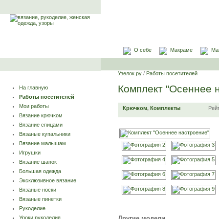
О себе
Макраме
Ма
Узелок.ру
/
Работы посетителей
Комплект "Осеннее 
На главную
Работы посетителей
Мои работы
Крючком
,
Комплекты
Рей
Вязание крючком
Вязание спицами
Вязаные купальники
Вязание малышам
Игрушки
Вязание шапок
Большая одежда
Эксклюзивное вязание
Вязаные носки
Вязаные пинетки
Рукоделие
Другие модели
Уроки рукоделия