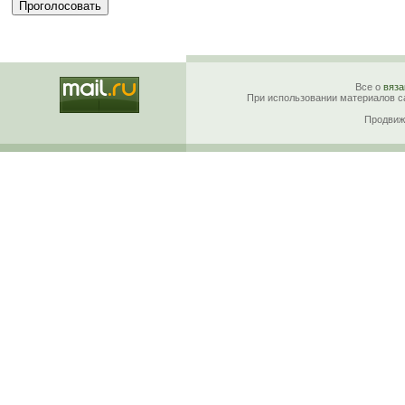
Все о
вяза
При использовании материалов са
Продвиж