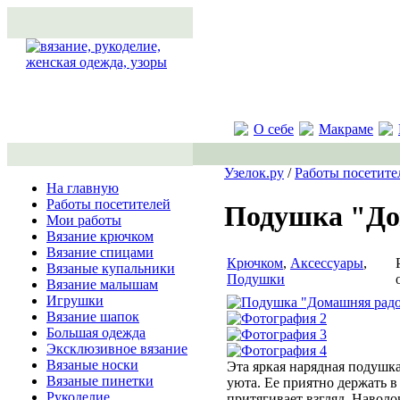
О себе
Макраме
Узелок.ру
/
Работы посетите
На главную
Работы посетителей
Подушка "До
Мои работы
Вязание крючком
Вязание спицами
Крючком
,
Аксессуары
,
Вязаные купальники
Подушки
Вязание малышам
Игрушки
Вязание шапок
Большая одежда
Эксклюзивное вязание
Вязаные носки
Эта яркая нарядная подушк
Вязаные пинетки
уюта. Ее приятно держать в
Рукоделие
притягивает взгляд. Наволо