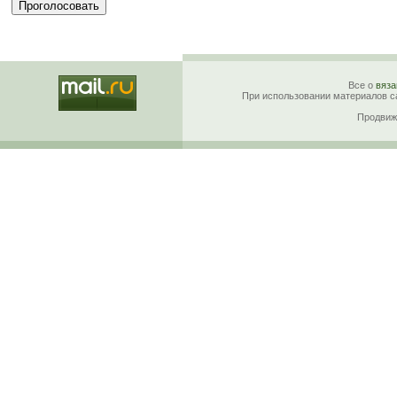
Все о
вяза
При использовании материалов са
Продвиж