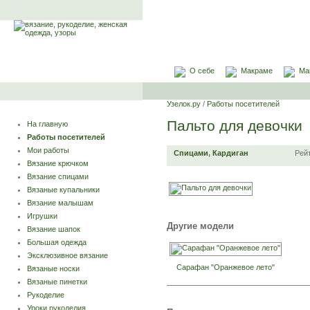
О себе
Макраме
Ма
Узелок.ру
/
Работы посетителей
Пальто для девочки
На главную
Работы посетителей
Мои работы
Спицами
,
Кардиган
Рей
Вязание крючком
Вязание спицами
Вязаные купальники
Вязание малышам
Игрушки
Другие модели
Вязание шапок
Большая одежда
Эксклюзивное вязание
Сарафан "Оранжевое лето"
Вязаные носки
Вязаные пинетки
Рукоделие
Уроки рукоделия