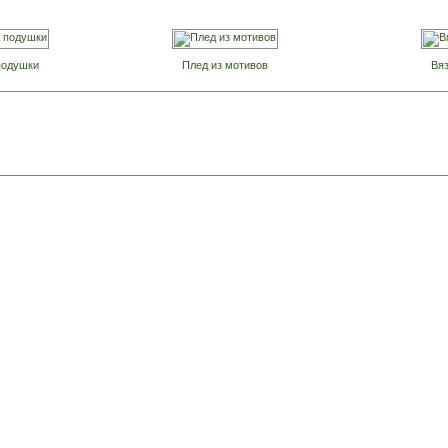
подушки
Плед из мотивов
Вя