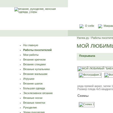
О себе
Макра
Узелок.ру
/
Работы посетит
МОЙ ЛЮБИМЫ
На главную
Работы посетителей
Мои работы
Покрывала
Вязание крючком
Вязание спицами
Вязаные купальники
Вязание малышам
Игрушки
Вязание шапок
ряда пряжей акрил, затем 1
Большая одежда
Размер пледа 4х5 квадрато
Эксклюзивное вязание
Схемы
Вязаные носки
Вязаные пинетки
Рукоделие
Уроки рукоделия