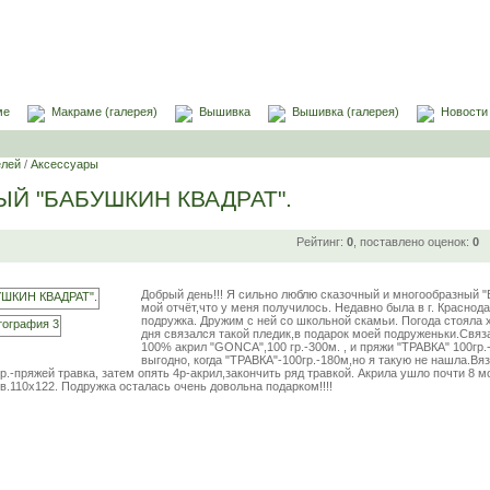
ме
Макраме (галерея)
Вышивка
Вышивка (галерея)
Новости
елей
/
Аксессуары
Й "БАБУШКИН КВАДРАТ".
Рейтинг:
0
, поставлено оценок:
0
Добрый день!!! Я сильно люблю сказочный и многообразный
мой отчёт,что у меня получилось. Недавно была в г. Краснод
подружка. Дружим с ней со школьной скамьи. Погода стояла х
дня связался такой пледик,в подарок моей подруженьки.Связ
100% акрил "GONCA",100 гр.-300м. , и пряжи "ТРАВКА" 100гр.
выгодно, когда "ТРАВКА"-100гр.-180м,но я такую не нашла.Вя
р.-пряжей травка, затем опять 4р-акрил,закончить ряд травкой. Акрила ушло почти 8 мо
в.110х122. Подружка осталась очень довольна подарком!!!!