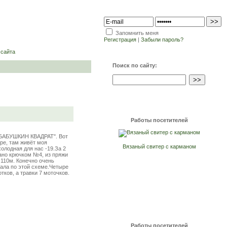
Запомнить меня
Регистрация
|
Забыли пароль?
 сайта
Поиск по сайту:
Работы посетителей
 "БАБУШКИН КВАДРАТ". Вот
аре, там живёт моя
Вязаный свитер с карманом
олодная для нас -19.За 2
ано крючком №4, из пряжи
-110м. Конечно очень
зала по этой схеме.Четыре
тков, а травки 7 моточков.
Работы посетителей