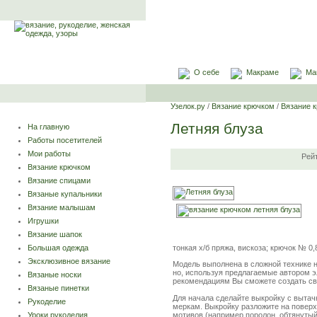
О себе
Макраме
Ма
Узелок.ру
/
Вязание крючком
/
Вязание 
Летняя блуза
На главную
Работы посетителей
Мои работы
Рей
Вязание крючком
Вязание спицами
Вязаные купальники
Вязание малышам
Игрушки
Вязание шапок
тонкая х/б пряжа, вискоза; крючок № 0,8
Большая одежда
Эксклюзивное вязание
Модель выполнена в сложной технике н
но, используя предлагаемые автором 
Вязаные носки
рекомендациям Вы сможете создать с
Вязаные пинетки
Для начала сделайте выкройку с вытачк
Рукоделие
меркам. Выкройку разложите на поверх
мотивов (например поролон, обтянутый
Уроки рукоделия