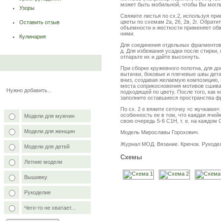
может быть мобильной, чтобы Вы могли
Узоры
Свяжите листья по сх.2, используя пр
цветы по схемам 2а, 26, 2в, 2г. Обрати
Оставить отзыв
объемности и жесткости применяет обв
ними.
Кулинария
Для соединения отдельных фрагментов 
д. Для избежания усадки после стирки
отпарьте их и дайте высохнуть.
При сборке кружевного полотна, для 
вытачки, боковые и плечевые швы дета
вниз, создавая желаемую композицию,
места соприкосновения мотивов сшивай
Нужно добавить...
подходящей по цвету. После того, как 
заполните оставшиеся пространства ф
По сх. 2 е вяжите сеточку «с жучками»
особенность ее в том, что каждая яче
Модели для мужчин
свою очередь 5-6 С1Н, т. е. на каждо
Модели для женщин
Модель Мирославы Горохович.
Журнал МОД. Вязание. Крючок. Рукоде
Модели для детей
Схемы
Летние модели
Вышивку
Рукоделие
Чего-то не хватает...