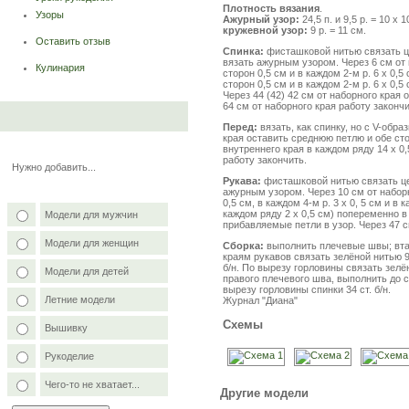
Плотность вязания
.
Узоры
Ажурный узор:
24,5 п. и 9,5 р. = 10 х 1
кружевной узор:
9 р. = 11 см.
Оставить отзыв
Спинка:
фисташковой нитью связать цеп
вязать ажурным узором. Через 6 см от 
Кулинария
сторон 0,5 см и в каждом 2-м р. 6 х 0,5
сторон 0,5 см и в каждом 2-м р. 6 х 0,
Через 44 (42) 42 см от наборного края 
64 см от наборного края работу закончи
Перед:
вязать, как спинку, но с V-обра
края оставить среднюю петлю и обе сто
внутреннего края в каждом ряду 14 х 0,
работу закончить.
Нужно добавить...
Рукава:
фисташковой нитью связать цепо
ажурным узором. Через 10 см от наборн
0,5 см, в каждом 4-м р. 3 х 0, 5 см и в к
каждом ряду 2 х 0,5 см) попеременно в 
Модели для мужчин
прибавляемые петли в узор. Через 47 с
Модели для женщин
Сборка:
выполнить плечевые швы; вта
краям рукавов связать зелёной нитью 9
б/н. По вырезу горловины связать зелё
Модели для детей
правого плечевого шва, выполнить до се
вырезу горловины спинки 34 ст. б/н.
Летние модели
Журнал "Диана"
Схемы
Вышивку
Рукоделие
Чего-то не хватает...
Другие модели