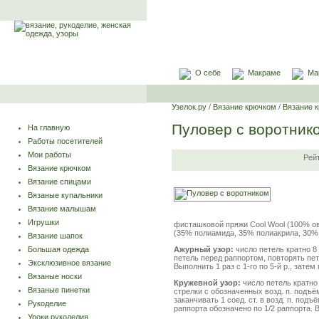
О себе
Макраме
Ма
Узелок.ру
/
Вязание крючком
/
Вязание 
Пуловер с воротник
На главную
Работы посетителей
Мои работы
Рей
Вязание крючком
Вязание спицами
Вязаные купальники
Вязание малышам
Игрушки
фисташковой пряжи Cool Wool (100% овеч
(35% полиамида, 35% полиакрила, 30% к
Вязание шапок
Ажурный узор:
число петель кратно 8 
Большая одежда
петель перед раппортом, повторять пет
Эксклюзивное вязание
Выполнить 1 раз с 1-го по 5-й р., затем 
Вязаные носки
Кружевной узор:
число петель кратно 
Вязаные пинетки
стрелки с обозначенных возд. п. подъём
заканчивать 1 соед. ст. в возд. п. под
Рукоделие
раппорта обозначено по 1/2 раппорта. В
Уроки рукоделия