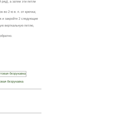
ряд), а затем эти петли
 во 2-ю в. п. от крючка;
ок и закройте 2 следующие
ую верткальную петлю,
 обратно.
овая безрукавка