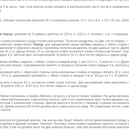
 в 1-м лиц р., при этом крючок нужно вводить в вертикальную часть петли в направлен
.
0 см, связано тунисским крючком № 3 основным узором; 9 ст. с/н х 9 р. = 10 х 10 см, св
и перед:
крючком № 3 набрать цепочку из 123 в. п. (122 в. п. основы + 1 в. п подъёма) 
 схеме основного узора «тунисская вязка». Полотно разделить на две части (перед — 6
отметить линии боков.
Перед:
для оформления линии проймы закрыть с обеих сторон в
оформления V-образного выреза горловины полотно разделить на две равные части. Дале
раз по 1 ст. Далее вязать 17 р. согласно схеме основного узора «тунисская вязка». О
дые 6 р. жёлтый цвет на коричневый. В работе 16 ст. Все петли закрыть в одном ряду.
ии проймы закрыть с обеих сторон в каждом ряду 1 раз по 2 ст., 3 раза по 1 ст. Далее
нисская вязка». Одновременно менять в процессе вязания через каждые 6 р. желтый ц
.
ичневую нить с обратной стороны цельновязанных спинки и переда и вязать 22 р. сог
 23-го р. равномерно прибавить с обеих сторон в каждом 2-м р. 19 раз по 1 п. В работе
 нить и вязать 67 р. согласно схеме узора «сетка». Для расширения юбки выполнить 
. В работе 192 ст. В 67-м р. все петли закрыть в одном ряду.
инии горловины и пройм обвязать по кругу согласно схеме «кайма» На цельновязанн
лями вертикальные отделочные полосы: для этого коричневую нить нужно держать на
лотном с изнаночной стороны. Крючок ввести в полотно с лицевой стороны на изнаноч
ну. Длина вытянутой петли должна быть равна высоте ряда. Не сбрасывая петли, снов
сторону.
пользуется длинный крючок, так как на нем будут лежать петли провязываемого ряда, 
вязанное в данной технике, плотное. Поэтому очень важно подобрать крючок, который
и При этом он должен быть на два номера больше, чем при вязании обычным крючком