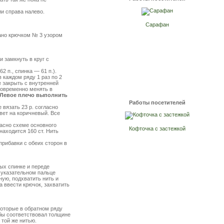
ии справа налево.
Сарафан
язано крючком № 3 узором
и замкнуть в круг с
2 п., спинка — 61 п.).
 каждом ряду 1 раз по 2
е закрыть с внутренней
дновременно менять в
Левое плечо выполнить
Работы посетителей
 вязать 23 р. согласно
вет на коричневый. Все
ласно схеме основного
Кофточка с застежкой
 находится 160 ст. Нить
прибавки с обеих сторон в
ых спинке и переде
 указательном пальце
ную, подхватить нить и
а ввести крючок, захватить
которые в обратном ряду
 бы соответствовал толщине
 той же нитью.