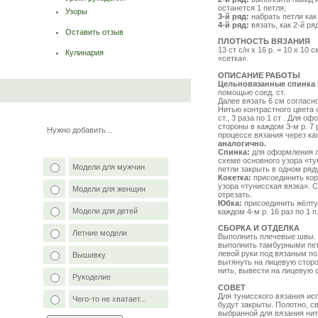
останется 1 петля;
Узоры
3-й ряд:
набрать петли как
4-й ряд:
вязать, как 2-й ряд
Оставить отзыв
ПЛОТНОСТЬ ВЯЗАНИЯ
13 ст с/н х 16 р. = 10 х 1
Кулинария
«сетка».
ОПИСАНИЕ РАБОТЫ
Цельновязанные спинка 
помощью соед. ст.
Далее вязать 6 см согласно
Нитью контрастного цвета 
ст., 3 раза по 1 ст . Для 
стороны в каждом 3-м р. 7 
Нужно добавить...
процессе вязания через каж
аналогично.
Спинка:
для оформления лин
схеме основного узора «ту
Модели для мужчин
петли закрыть в одном ряду
Кокетка:
присоединить кор
узора «тунисская вязка». С
Модели для женщин
отрезать.
Юбка:
присоединить жёлтую
Модели для детей
каждом 4-м р. 16 раз по 1 п
СБОРКА И ОТДЕЛКА
Летние модели
Выполнить плечевые швы. Л
выполнить тамбурными пет
левой руки под вязаным по
Вышивку
вытянуть на лицевую сторо
нить, вывести на лицевую 
Рукоделие
СОВЕТ
Для тунисского вязания ис
Чего-то не хватает...
будут закрыты. Полотно, с
выбранной для вязания нит