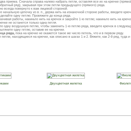
два приема. Сначала справа налево набрать петли, оставляя все их на крючке (прямой 
обратный ряд), закрывая при этом петли предыдущего (прямого) ряда.
но всегда повернуто к вам лицевой стороной.
 начальную цепочку из в. п., держа нить на изнаночной стороне работы, введите крючок
сделайте одну петлю. Провяжите до конца ряда.
ачивая работы, накиньте нить на крючок и закройте 1-ю петлю; накиньте нить на крюч
крючке не останется только одна петля.
е одну воздушную петлю, чтобы заменить 1-ю петлю ряда, введите крючок в следующ
вытяните одну гетлю, оставив ее на крючке.
нца ряда,
пока на крючке не окажется такое же число петель, что и в первом ряду.
 петли, находящиеся на крючке, как описано в шагах 1 и 2. Вяжите, как 2-й ряд, туда и
иками
Двухцветная жилетка
Фиолет