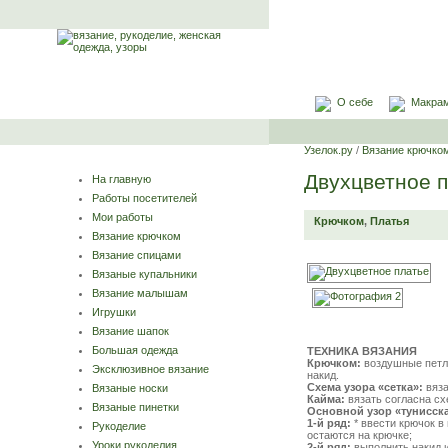
О себе
Макра
Узелок.ру
/
Вязание крючко
Двухцветное 
На главную
Работы посетителей
Мои работы
Крючком
,
Платья
Вязание крючком
Вязание спицами
Вязаные купальники
Вязание малышам
Игрушки
Вязание шапок
Большая одежда
ТЕХНИКА ВЯЗАНИЯ
Крючком:
воздушные петли 
Эксклюзивное вязание
накид.
Схема узора «сетка»:
вяза
Вязаные носки
Кайма:
вязать согласна сх
Вязаные пинетки
Основной узор «тунисска
1-й ряд:
* ввести крючок в 
Рукоделие
остаются на крючке;
Уроки рукоделия
2-й ряд:
выполнить накид и