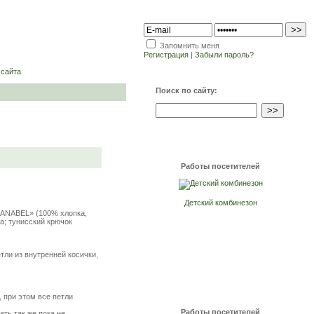
Запомнить меня
Регистрация
|
Забыли пароль?
 сайта
Поиск по сайту:
Работы посетителей
Детский комбинезон
 «ANABEL» (100% хлопка,
ета; тунисский крючок
етли из внутренней косички,
*, при этом все петли
Работы посетителей
ать так же пока не