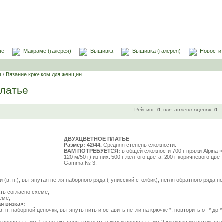
ме
Макраме (галерея)
Вышивка
Вышивка (галерея)
Новости
м
/
Вязание крючком для женщин
платье
Рейтинг:
0
, поставлено оценок:
0
ДВУХЦВЕТНОЕ ПЛАТЬЕ
Размер: 42/44.
Средняя степень сложности.
ВАМ ПОТРЕБУЕТСЯ:
в общей сложности 700 г пряжи Alpina
120 м/50 г) из них: 500 г желтого цвета; 200 г коричневого цв
Gamma № 3.
(в. п.), вытянутая петля наборного ряда (тунисский столбик), петля обратного ряда п
ть согласно схеме;
еме;
я вязка»:
в. п. наборной цепочки, вытянуть нить и оставить петли на крючке *, повторить от * до 
 провязать им 1-ю петлю, снова сделать накид и провязать им 2 следующие петли, вяз