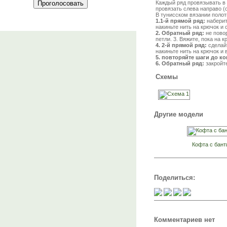
Каждый ряд провязывать в 
провязать слева направо (
В тунисском вязании полот
1.1-й прямой ряд:
наберите
накиньте нить на крючок и 
2. Обратный ряд:
не повор
петли. 3. Вяжите, пока на 
4. 2-й прямой ряд:
сделайт
накиньте нить на крючок и 
5. повторяйте шаги до ко
6. Обратный ряд:
закройте
Схемы
Другие модели
Кофта с бант
Поделиться:
Комментариев нет