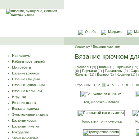
О себе
Макраме
Ма
Узелок.ру
/
Вязание крючком
Вязание крючком дл
На главную
Работы посетителей
Пуловеры
(9) |
Шапки
(3) |
Крючком
(59)
Мои работы
(6) |
Перчатки
(1) |
Палантины
(2) |
Сар
Вязание крючком
Жилеты
(11) |
Болеро
(1) |
Косынки
(1) |
Вязание спицами
Страницы:
1
2
3
4
5
6
7
8
9
10
Вязаные купальники
Вязание малышам
Игрушки
Топ, шапочка и платок
Вязание шапок
Большая одежда
Эксклюзивное вязание
Вязаные носки
Полосатый топ и сумочка
Ро
Вязаные пинетки
Рукоделие
Уроки рукоделия