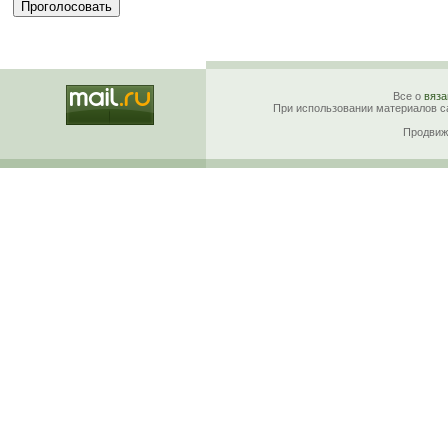
Все о
вяза
При использовании материалов са
Продвиж