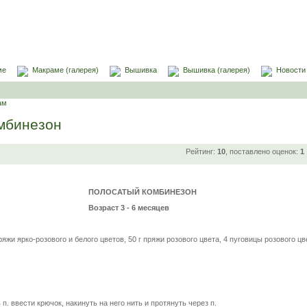
ме
Макраме (галерея)
Вышивка
Вышивка (галерея)
Новости
ам
мбинезон
Рейтинг:
10
, поставлено оценок:
1
ПОЛОСАТЫЙ КОМБИНЕЗОН
Возраст 3 - 6 месяцев
ряжи ярко-розового и белого цветов, 50 г пряжи розового цвета, 4 пуговицы розового цв
 п. ввести крючок, накинуть на него нить и протянуть через п.