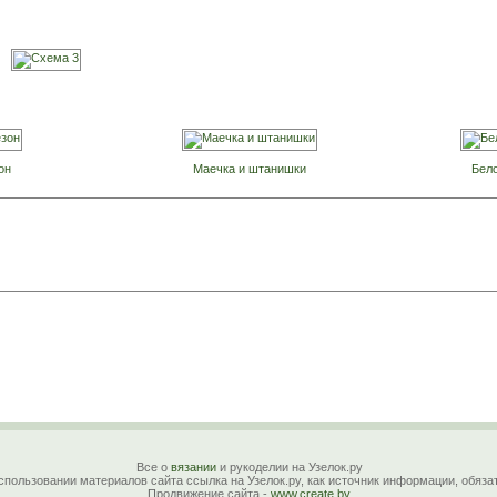
он
Маечка и штанишки
Бел
Все о
вязании
и рукоделии на Узелок.ру
спользовании материалов сайта ссылка на Узелок.ру, как источник информации, обяза
Продвижение сайта -
www.create.by