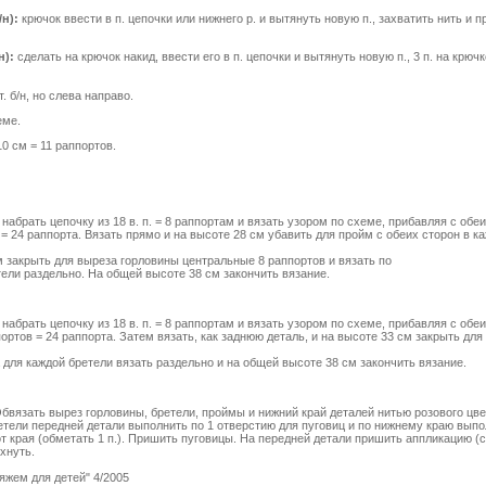
/н):
крючок ввести в п. цепочки или нижнего р. и вытянуть новую п., захватить нить и пр
н):
сделать на крючок накид, ввести его в п. цепочки и вытянуть новую п., 3 п. на крюч
т. б/н, но слева направо.
еме.
10 см = 11 раппортов.
набрать цепочку из 18 в. п. = 8 раппортам и вязать узором по схеме, прибавляя с обеи
 = 24 раппорта. Вязать прямо и на высоте 28 см убавить для пройм с обеих сторон в ка
м закрыть для выреза горловины центральные 8 раппортов и вязать по
тели раздельно. На общей высоте 38 см закончить вязание.
набрать цепочку из 18 в. п. = 8 раппортам и вязать узором по схеме, прибавляя с обе
портов = 24 раппорта. Затем вязать, как заднюю деталь, и на высоте 33 см закрыть дл
а для каждой бретели вязать раздельно и на общей высоте 38 см закончить вязание.
язать вырез горловины, бретели, проймы и нижний край деталей нитью розового цвета 1 
етели передней детали выполнить по 1 отверстию для пуговиц и по нижнему краю выпо
от края (обметать 1 п.). Пришить пуговицы. На передней детали пришить аппликацию (с
хнуть.
яжем для детей" 4/2005