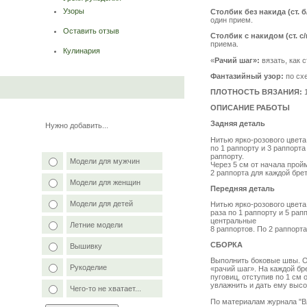
Узоры
Столбик без накида (ст. б
один прием.
Оставить отзыв
Столбик с накидом (ст. с/
приема.
Кулинария
«
Рачий шаг»:
вязать, как с
Фантазийный узор:
по сх
ПЛОТНОСТЬ ВЯЗАНИЯ:
ОПИСАНИЕ РАБОТЫ
Задняя деталь
Нужно добавить...
Нитью ярко-розового цвета 
по 1 раппорту и 3 раппорта
раппорту.
Модели для мужчин
Через 5 см от начала прой
2 раппорта для каждой бре
Модели для женщин
Передняя деталь
Модели для детей
Нитью ярко-розового цвета 
раза по 1 раппорту и 5 рап
центральные
Летние модели
8 раппортов. По 2 раппорт
СБОРКА
Вышивку
Выполнить боковые швы. Обв
Рукоделие
«рачий шаг». На каждой бр
пуговиц, отступив по 1 см 
увлажнить и дать ему высо
Чего-то не хватает...
По материалам журнала "В