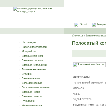
О себе
Макра
Узелок.ру
/
Вязание малыш
Полосатый ко
На главную
Работы посетителей
Мои работы
Вязание крючком
Вязание спицами
Вязаные купальники
Вязание малышам
Игрушки
МАТЕРИАЛЫ
Вязание шапок
По 40 г тонкой акриловой п
Большая одежда
Эксклюзивное вязание
КРЮЧОК
Вязаные носки
№2,5.
Вязаные пинетки
ВИДЫ ПЕТЕЛЬ
Рукоделие
Воздушная петля (в. п.):
в
Уроки рукоделия