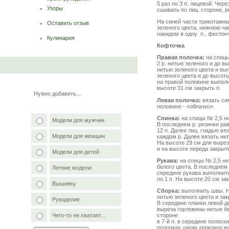
5 раз по 3 п. лицевой. Чер
Узоры
сшивать по лиц. стороне, 
На синей части трикотажны
Оставить отзыв
зеленого цвета, нижнюю ча
накидом в одну п., фестон
Кулинария
Кофточка
Правая полочка:
на спицы
2 р. нитью зеленого и до в
нитью зеленого цвета и вы
зеленого цвета и до высоты
на правой половине выполни
высоте 31 см закрыть п.
Нужно добавить...
Левая полочка:
вязать си
половине - «облачко».
Спинка:
на спицы № 2,5 ни
Модели для мужчин
В последнем р. резинки р
12 п. Далее лиц. гладью вя
Модели для женщин
каждом р. Далее вязать ни
На высоте 29 см для выреза
и на высоте переда закрыть
Модели для детей
Рукава:
на спицы № 2,5 нит
белого цвета. В последнем 
Летние модели
середине рукава выполнить
по 1 п. На высоте 20 см за
Вышивку
Сборка:
выполнить швы. На
нитью зеленого цвета и за
Рукоделие
В середине планки левой де
выреза горловины нитью бел
Чего-то не хватает...
стороне
в 7-й п. в середине полос
полочках швом «рококо» в