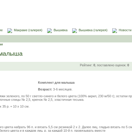
ме
Макраме (галерея)
Вышивка
Вышивка (галерея)
Новости
ам
 малыша
Рейтинг:
0
, поставлено оценок:
0
Комплект для малыша
Возраст:
3-6 месяцев.
ряжи зеленого, по 50 г светло-синего и белого цвета (100% акрил, 230 м/50 г); остатки п
улочные спицы № 2,5, крючок № 2,5, эластичная тесьма.
 х 35 р. = 10 x 10 см.
о цвета набрать 96 п. и вязать 5,5 см резинкой 2 x 2. Далее лиц. гладью вязать по 5 с
белого цвета и в каждом лиц. р. за каждой 10-й п. провязывать вместе