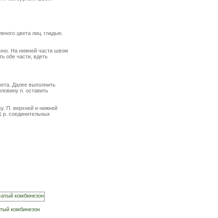
еного цвета лиц. гладью.
ично. На нижней части швом
ь обе части, вдеть
цвета. Далее выполнить
оловину п. оставить
ку. П. верхней и нижней
1 р. соединительных
тый комбинезон