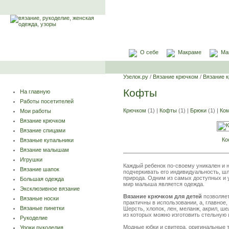
О себе
Макраме
Ма
Узелок.ру
/
Вязание крючком
/
Вязание 
Кофты
На главную
Работы посетителей
Крючком
(1) |
Кофты
(1) |
Брюки
(1) |
Ко
Мои работы
Вязание крючком
Вязание спицами
Ко
Вязаные купальники
Вязание малышам
Игрушки
Каждый ребенок по-своему уникален и 
Вязание шапок
подчеркивать его индивидуальность, шл
природа. Одним из самых доступных и 
Большая одежда
мир малыша является одежда.
Эксклюзивное вязание
Вязание крючком для детей
позволяет
Вязаные носки
практичны в использовании, а, главное
Вязаные пинетки
Шерсть, хлопок, лен, меланж, акрил, ше
из которых можно изготовить стельную 
Рукоделие
Модные юбки и свитера, оригинальные т
Уроки рукоделия