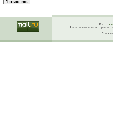
Все о
вяза
При использовании материалов са
Продвиж