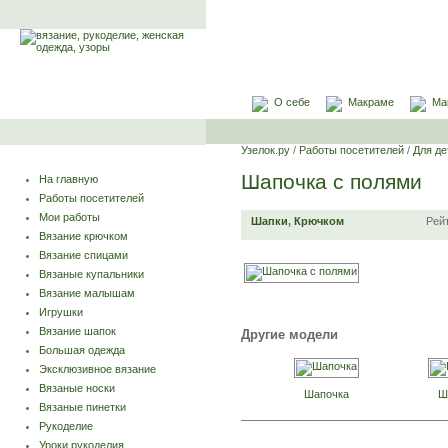
О себе
Макраме
Ма
Узелок.ру
/
Работы посетителей
/
Для де
Шапочка с полями
На главную
Работы посетителей
Мои работы
Шапки
,
Крючком
Рей
Вязание крючком
Вязание спицами
Вязаные купальники
Вязание малышам
Игрушки
Вязание шапок
Другие модели
Большая одежда
Эксклюзивное вязание
Вязаные носки
Шапочка
Ш
Вязаные пинетки
Рукоделие
Уроки рукоделия