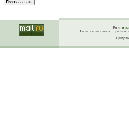
Все о
вяза
При использовании материалов са
Продвиж