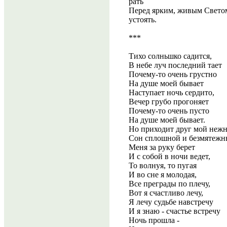
рать
Перед ярким, живым Светом
устоять.
***
Тихо солньшко садится,
В небе луч последний тает
Почему-то очень грустно
На душе моей бывает
Наступает ночь сердито,
Вечер грубо прогоняет
Почему-то очень пусто
На душе моей бывает.
Но приходит друг мой неж
Сон сплошной и безмятеж
Меня за руку берет
И с собой в ночи ведет,
То волнуя, то пугая
И во сне я молодая,
Все преграды по плечу,
Вот я счастливо лечу,
Я лечу судьбе навстречу
И я знаю - счастье встречу
Ночь прошла -