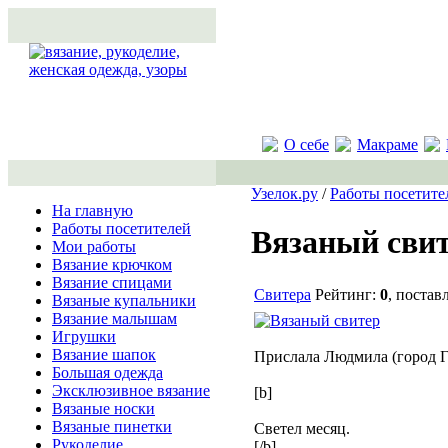
О себе
Макраме
Узелок.ру
/
Работы посетите
На главную
Работы посетителей
Вязаный сви
Мои работы
Вязание крючком
Вязание спицами
Свитера
Рейтинг:
0
, постав
Вязаные купальники
Вязание малышам
Игрушки
Вязание шапок
Прислала Людмила (город Г
Большая одежда
Эксклюзивное вязание
[b]
Вязаные носки
Вязаные пинетки
Светел месяц.
Рукоделие
[/b]