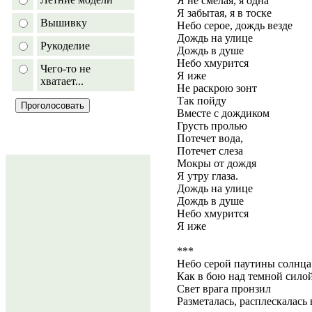
Я не смелая, я одна
Я забытая, я в тоске
Вышивку
Небо серое, дождь везде
Дождь на улице
Рукоделие
Дождь в душе
Небо хмурится
Чего-то не
Я иже
хватает...
Не раскрою зонт
Так пойду
Вместе с дождиком
Грусть пролью
Потечет вода,
Потечет слеза
Мокры от дождя
Я утру глаза.
Дождь на улице
Дождь в душе
Небо хмурится
Я иже
***
Небо серой паутины солнца
Как в бою над темной сило
Свет врага пронзил
Разметалась, расплескалась