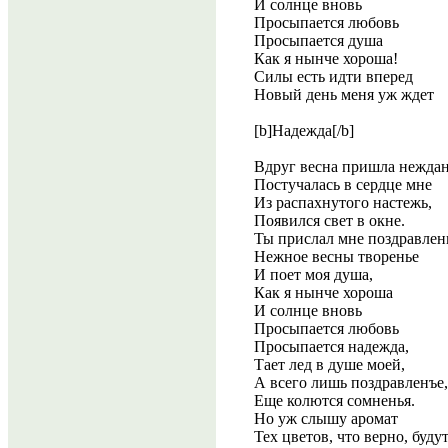
И солнце вновь
Просыпается любовь
Просыпается душа
Как я нынче хороша!
Силы есть идти вперед
Новый день меня уж ждет
[b]Надежда[/b]
Вдруг весна пришла нежда
Постучалась в сердце мне
Из распахнутого настежь,
Появился свет в окне.
Ты прислал мне поздравлен
Нежное весны творенье
И поет моя душа,
Как я нынче хороша
И солнце вновь
Просыпается любовь
Просыпается надежда,
Тает лед в душе моей,
А всего лишь поздравленъе,
Еще колются сомненья.
Но уж слышу аромат
Тех цветов, что верно, будут,