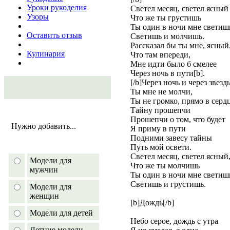
Уроки рукоделия
Светел месяц, светел ясный
Узоры
Что же ты грустишь
Ты один в ночи мне светиш
Оставить отзыв
Светишь и молчишь.
Рассказал бы ты мне, ясный
Кулинария
Что там впереди,
Мне идти было б смелее
Через ночь в пути[b].
[/b]Через ночь и через звезд
Ты мне не молчи,
Ты не громко, прямо в серд
Тайну прошепчи
Прошепчи о том, что будет
Нужно добавить...
Я приму в пути
Подними завесу тайны
Путь мой освети.
Светел месяц, светел ясный
Модели для
Что же ты молчишь
мужчин
Ты один в ночи мне светиш
Светишь и грустишь.
Модели для
женщин
[b]Дождь[/b]
Модели для детей
Небо серое, дождь с утра
Летние модели