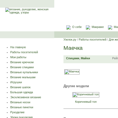
О себе
Макраме
Ма
Узелок.ру
/
Работы посетителей
/
Для ж
Маечка
На главную
Работы посетителей
Мои работы
Спицами
,
Майки
Рей
Вязание крючком
Вязание спицами
Вязаные купальники
Вязание малышам
Игрушки
Другие модели
Вязание шапок
Большая одежда
Эксклюзивное вязание
Коричневый топ
Вязаные носки
Вязаные пинетки
Рукоделие
Уроки рукоделия