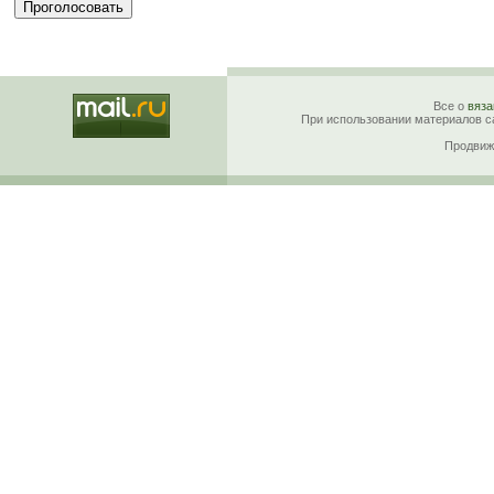
Все о
вяза
При использовании материалов са
Продвиж