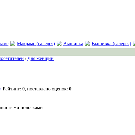
раме
Макраме (галерея)
Вышивка
Вышивка (галерея)
посетителей
/
Для женщин
и
Рейтинг:
0
, поставлено оценок:
0
ушистыми полосками