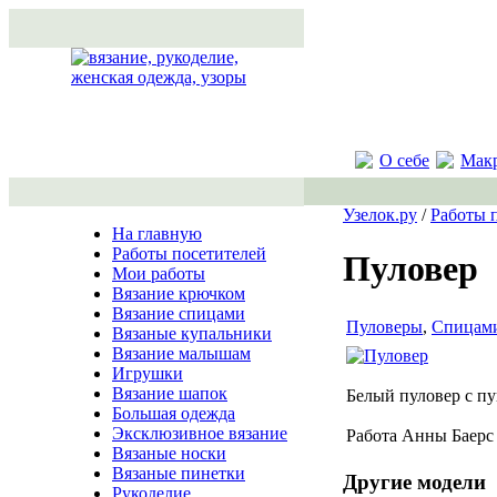
О себе
Мак
Узелок.ру
/
Работы 
На главную
Работы посетителей
Пуловер
Мои работы
Вязание крючком
Вязание спицами
Пуловеры
,
Спицам
Вязаные купальники
Вязание малышам
Игрушки
Вязание шапок
Белый пуловер с п
Большая одежда
Эксклюзивное вязание
Работа Анны Баерс
Вязаные носки
Вязаные пинетки
Другие модели
Рукоделие