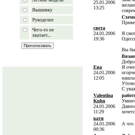
25.01.2006
желан
13:25
Вышивку
совре
Схемы
Рукоделие
Приве
света
Чего-то не
24.01.2006
Я смо
хватает...
19:36
Одесс
Вы бы
Вязан
Добро
Ева
Я оче
24.01.2006
огорче
12:05
нашла
Уточни
С ува
Valentina
работ
Kuhn
Умнич
24.01.2006
Давно 
11:29
хочетс
катя
24.01.2006
А что 
00:36