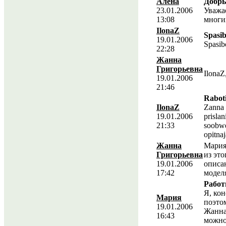
Алена
Добры
23.01.2006
Уважа
13:08
многи
IlonaZ
Spasi
19.01.2006
Spasib
22:28
Жанна
Григорьевна
IlonaZ
19.01.2006
21:46
Raboti
IlonaZ
Zanna G
19.01.2006
prislan
21:33
soobwen
opitna
Жанна
Мария,
Григорьевна
из эт
19.01.2006
описа
17:42
модел
Работ
Я, кон
Мария
поэто
19.01.2006
Жанна 
16:43
можно