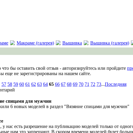
раме
Макраме (галерея)
Вышивка
Вышивка (галерея)
 что бы оставить свой отзыв - авторизируйтесь или пройдите
пр
Вы еще не зарегистрированы на нашем сайте.
.
57
58
59
60
61
62
63
64
65
66
67
68
69
70
71
72
73
...
Последняя
нтарий
ие спицами для мужчин
или 6 новых моделей в раздел "Вязяние спицами для мужчин"
те
, у нас есть разрешение на публикацию моделей только от одног
ьные нам это запрещают. В скором времени моделей будет больш