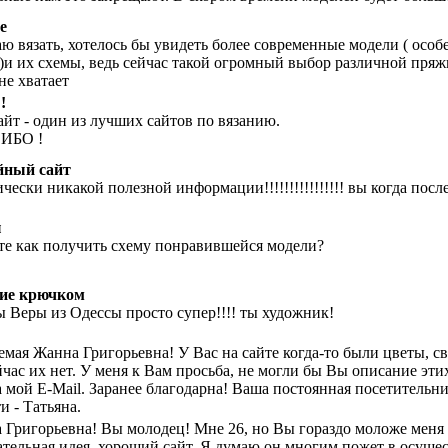
е
ю вязать, хотелось бы увидеть более современные модели ( особ
)и их схемы, ведь сейчас такой огромный выбор различной пряж
не хватает
!
айт - один из лучших сайтов по вязанию.
ИБО !
йный сайт
чески никакой полезной информации!!!!!!!!!!!!!!!! вы когда посл
ы
те как получить схему понравившейся модели?
ие крючком
ы Веры из Одессы просто супер!!!! ты художник!
емая Жанна Григорьевна! У Вас на сайте когда-то были цветы, с
час их нет. У меня к Вам просьба, не могли бы Вы описание эти
а мой E-Mail. Заранее благодарна! Ваша постоянная посетительн
и - Татьяна.
 Григорьевна! Вы молодец! Мне 26, но Вы гораздо моложе меня 
ательная идея, хороший сайт. Я думаю он многим пожет в осуще