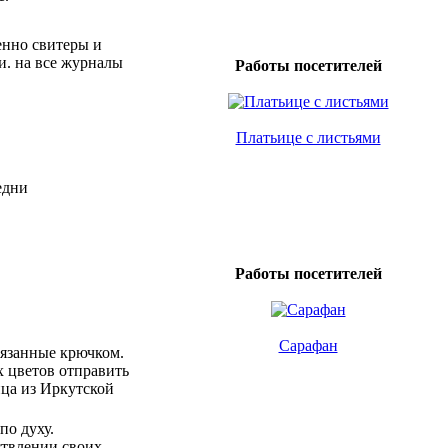
енно свитеры и
и. на все журналы
Работы посетителей
Платьице с листьями
едни
Работы посетителей
Сарафан
вязанные крючком.
х цветов отправить
ица из Иркутской
по духу.
ствлении своих