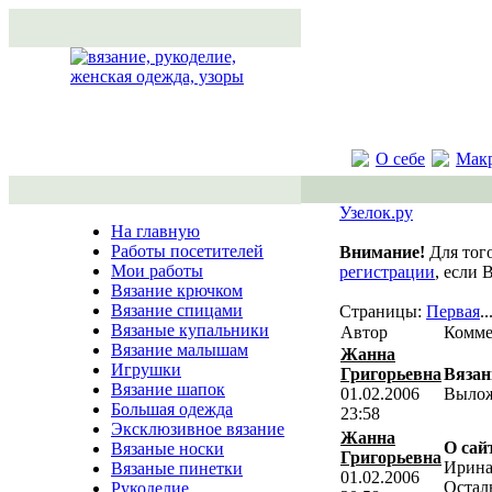
О себе
Мак
Узелок.ру
На главную
Работы посетителей
Внимание!
Для того
Мои работы
регистрации
, если 
Вязание крючком
Вязание спицами
Страницы:
Первая
..
Вязаные купальники
Автор
Комме
Вязание малышам
Жанна
Игрушки
Григорьевна
Вязан
Вязание шапок
01.02.2006
Вылож
Большая одежда
23:58
Эксклюзивное вязание
Жанна
О сай
Вязаные носки
Григорьевна
Ирина
Вязаные пинетки
01.02.2006
Остал
Рукоделие