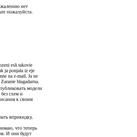
сожалению нет
ьте пожалуйста.
ozeni esli takovie
k ja ponjala iz eje
 mne na e-mail. Ja ne
 Zaranie blagadarna.
 публиковать модели
 без схем и
писания к своим
зать вприкидку,
нимаю, что теперь
в. И они будут