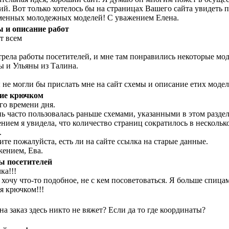
ий. Вот только хотелось бы на страницах Вашего сайта увидеть 
менных молодежных моделей! С уважением Елена.
 и описание работ
т всем
трела работы посетителей, и мне там понравились некоторые мо
ы и Ульяны из Талина.
 не могли бы прислать мне на сайт схемы и описание етих модел
ие крючком
го времени дня.
нь часто пользовалась раньше схемами, указанными в этом разде
нием я увидела, что количество страниц сократилось в несколько
.
те пожалуйста, есть ли на сайте ссылка на старые данные.
жением, Ева.
ы посетителей
ка!!!
хочу что-то подобное, не с кем посоветоваться. Я больше спицам
я крючком!!!
на заказ здесь никто не вяжет? Если да то где координаты?