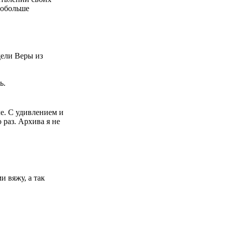
побольше
дели Веры из
ь.
ле. С удивлением и
 раз. Архива я не
и вяжу, а так