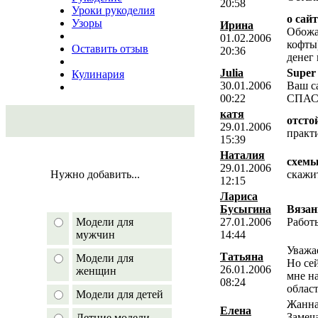
20:58
Уроки рукоделия
о сайт
Узоры
Ирина
Обожа
01.02.2006
кофты
Оставить отзыв
20:36
денег 
Julia
Super 
Кулинария
30.01.2006
Ваш с
00:22
СПАС
катя
отсто
29.01.2006
практи
15:39
Наталия
схем
29.01.2006
Нужно добавить...
скажи
12:15
Лариса
Бусыгина
Вязан
Модели для
27.01.2006
Работ
мужчин
14:44
Уважа
Татьяна
Модели для
Но сей
26.01.2006
женщин
мне н
08:24
област
Модели для детей
Жанна
Елена
Замеч
Летние модели