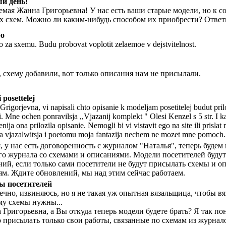
й день!
емая Жанна Григорьевна! У нас есть ваши старые модели, но к 
х схем. Можно ли каким-нибудь способом их приобрести? Ответ
bo
o za sxemu. Budu probovat voplotit zelaemoe v dejstvitelnost.
, схему добавили, вот только описания нам не присылали.
 posettelej
rigorjevna, vi napisali chto opisanie k modeljam posetitelej budut pril
i. Mne ochen ponravilsja ,,Vjazanij komplekt " Olesi Kenzel s 5 str. I ka
ija ona prilozila opisanie. Nemogli bi vi vistavit ego na site ili prislat
ja vjazalwitsja i poetomu moja fantazija nechem ne mozet mne pomoch.
 у нас есть договоренность с журналом "Наталья", теперь будем
ого журнала со схемами и описаниями. Модели посетителей будут
ний, если только сами посетители не будут присылать схемы и о
ям. Ждите обновлений, мы над этим сейчас работаем.
ы посетителей
ечно, извиняюсь, но я не такая уж опытная вязальщица, чтобы вя
му схемы нужны...
Григорьевна, а Вы откуда теперь модели будете брать? Я так по
 присылать только свои работы, связанные по схемам из журнало