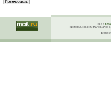
Все о
вяза
При использовании материалов са
Продвиж