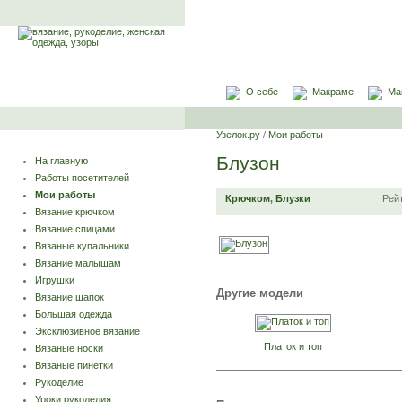
О себе
Макраме
Ма
Узелок.ру
/
Мои работы
Блузон
На главную
Работы посетителей
Мои работы
Крючком
,
Блузки
Рей
Вязание крючком
Вязание спицами
Вязаные купальники
Вязание малышам
Игрушки
Другие модели
Вязание шапок
Большая одежда
Эксклюзивное вязание
Платок и топ
Вязаные носки
Вязаные пинетки
Рукоделие
Уроки рукоделия