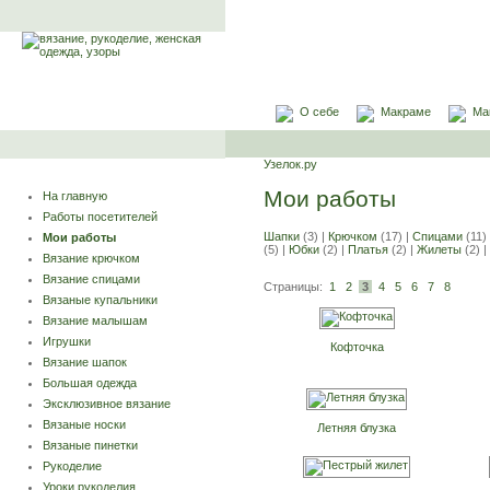
О себе
Макраме
Ма
Узелок.ру
Мои работы
На главную
Работы посетителей
Шапки
(3) |
Крючком
(17) |
Спицами
(11)
Мои работы
(5) |
Юбки
(2) |
Платья
(2) |
Жилеты
(2) |
Вязание крючком
Вязание спицами
Страницы:
1
2
3
4
5
6
7
8
Вязаные купальники
Вязание малышам
Игрушки
Кофточка
Вязание шапок
Большая одежда
Эксклюзивное вязание
Вязаные носки
Летняя блузка
Вязаные пинетки
Рукоделие
Уроки рукоделия