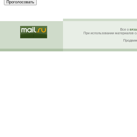
Все о
вяза
При использовании материалов са
Продвиж