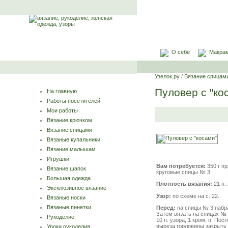
О себе
Макра
Узелок.ру
/
Вязание спицам
Пуловер с "ко
На главную
Работы посетителей
Мои работы
Вязание крючком
Вязание спицами
Вязаные купальники
Вязание малышам
Игрушки
Вам потребуется:
350 г
пр
Вязание шапок
круговые спицы № 3.
Большая одежда
Плотность вязания:
21 п.
Эксклюзивное вязание
Узор:
по схеме на с. 22.
Вязаные носки
Вязаные пинетки
Перед:
на спицы № 3 набрат
Затем вязать на спицах № 3
Рукоделие
10 п. узора, 1 кром. п. По
выреза горловины закрыть ср
Уроки рукоделия