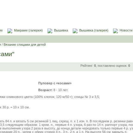
ме
Макраме (галерея)
Вышивка
Вышивка (галерея)
Новости
и
/
Вязание спицами для детей
сами"
Рейтинг:
0
, поставлено оценок:
0
Пуловер с «косами»
Возраст:
8 - 10 лет.
яжи оливкового цвета (100% хлопок; 120 м/50 г); спицы № 3 и 3,5;
 х 30 р. = 10 х 10 см.
ь 84 п. и вязать 5 см резинкой 1 лиц. скрещ. п. х 1 изн. п. В последнем р. резинки ра
,5 следующим образом: 1 кром. п., первые 4 п. узора, 6 раз по 14 п. раппорт узора, п
сле выполнения узора 2 раза в высоту, до конца детали чередовать только первые 4 р. у
едние 20 п., затем с обеих сторон 4 п., 3 п., 2 п. и 1 п. На высоте 56 см закрыть п.