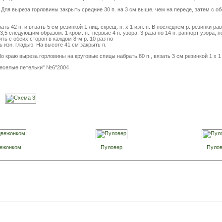
. Для выреза горловины закрыть средние 30 п. на 3 см выше, чем на переде, затем с обеи
ть 42 п. и вязать 5 см резинкой 1 лиц. скрещ. п. х 1 изн. п. В последнем р. резинки р
,5 следующим образом: 1 кром. п., первые 4 п. узора, 3 раза по 14 п. раппорт узора, п
ить с обеих сторон в каждом 8-м р. 10 раз по
ь изн. гладью. На высоте 41 см закрыть п.
 краю выреза горловины на круговые спицы набрать 80 п., вязать 3 см резинкой 1 х 1 
еселые петельки" №6"2004
вежонком
Пуловер
Пулов