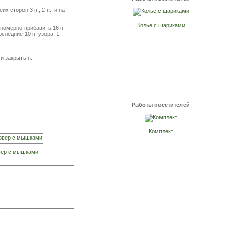
х сторон 3 п., 2 п., и на
Колье с шариками
авномерно прибавить 16 п.
оследние 10 п. узора, 1
и закрыть п.
Работы посетителей
Комплект
ер с мышками