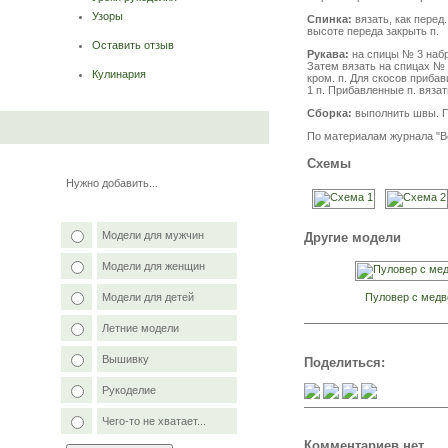
Узоры
Спинка:
вязать, как перед
высоте переда закрыть п.
Оставить отзыв
Рукава:
на спицы № 3 набра
Затем вязать на спицах № 3
Кулинария
кром. п. Для скосов прибав
1 п. Прибавленные п. вязат
Сборка:
выполнить швы. По
По материалам журнала "В
Схемы
Нужно добавить...
Модели для мужчин
Другие модели
Модели для женщин
Пуловер с мед
Модели для детей
Летние модели
Вышивку
Поделиться:
Рукоделие
Чего-то не хватает...
Комментариев нет