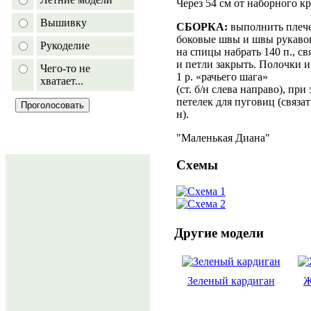
Через 54 см от наборного кр
Вышивку
СБОРКА:
выполнить плече
боковые швы и швы рукавов
Рукоделие
на спицы набрать 140 п., с
и петли закрыть. Полочки и 
Чего-то не
1 р. «рачьего шага»
хватает...
(ст. б/н слева направо), пр
петелек для пуговиц (связать
н).
"Маленькая Диана"
Схемы
Другие модели
Зеленый кардиган
Ж