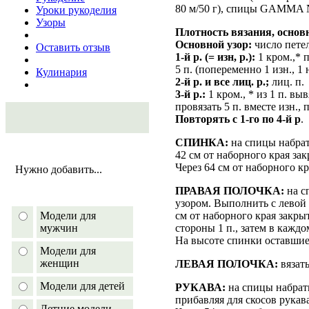
80 м/50 г), спицы GAMMA
Уроки рукоделия
Узоры
Плотность вязания, основн
Основной узор:
число петел
Оставить отзыв
1-й р. (= изн, р.):
1 кром.,* п
5 п. (попеременно 1 изн., 1 
Кулинария
2-й р. и все лиц. р.;
лиц. п.
3-й р.:
1 кром., * из 1 п. выв
провязать 5 п. вместе изн., 
Повторять с 1-го по 4-й р
.
СПИНКА:
на спицы набрат
42 см от наборного края зак
Через 64 см от наборного к
Нужно добавить...
ПРАВАЯ ПОЛОЧКА:
на с
узором. Выполнить с левой 
см от наборного края закры
Модели для
стороны 1 п., затем в каждом
мужчин
На высоте спинки оставшие
Модели для
женщин
ЛЕВАЯ ПОЛОЧКА:
вязат
Модели для детей
РУКАВА:
на спицы набрать
прибавляя для скосов рукава
Летние модели