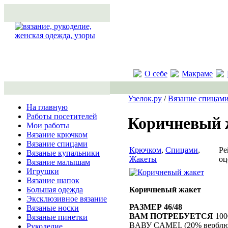
О себе
Макраме
Узелок.ру
/
Вязание спицам
На главную
Работы посетителей
Коричневый 
Мои работы
Вязание крючком
Вязание спицами
Крючком
,
Спицами
,
Ре
Вязаные купальники
Жакеты
оц
Вязание малышам
Игрушки
Вязание шапок
Коричневый жакет
Большая одежда
Эксклюзивное вязание
РАЗМЕР 46/48
Вязаные носки
ВАМ ПОТРЕБУЕТСЯ
100
Вязаные пинетки
ВAВУ CAMEL (20% верблюж
Рукоделие