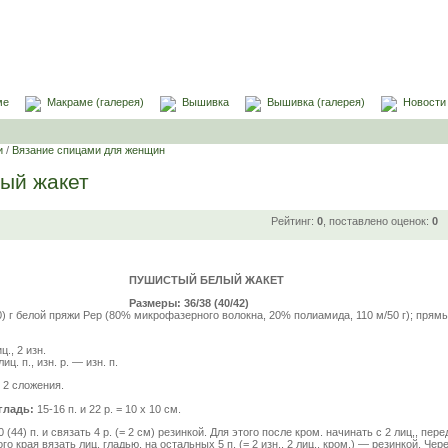
ме
Макраме (галерея)
Вышивка
Вышивка (галерея)
Новости
и
/
Вязание спицами для женщин
ый жакет
Рейтинг:
0
, поставлено оценок:
0
ПУШИСТЫЙ БЕЛЫЙ ЖАКЕТ
Размеры: 36/38 (40/42)
0) г белой пряжи Pep (80% микрофазерного волокна, 20% полиамида, 110 м/50 г); пря
., 2 изн.
иц. п., изн. р. — изн. п.
 2 сложения.
гладь:
15-16 п. и 22 р. = 10 x 10 см.
 (44) п. и связать 4 р. (= 2 см) резинкой. Для этого после кром. начинать с 2 лиц,, пере
ого края вязать лиц. гладью, на остальных 5 п. (= 2 изн., 2 лиц,, кром.) — резинкой. Чер