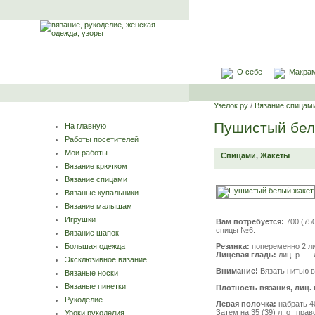
О себе
Макра
Узелок.ру
/
Вязание спицам
Пушистый бел
На главную
Работы посетителей
Мои работы
Спицами
,
Жакеты
Вязание крючком
Вязание спицами
Вязаные купальники
Вязание малышам
Игрушки
Вам потребуется:
700 (75
спицы №6.
Вязание шапок
Резинка:
попеременно 2 лиц
Большая одежда
Лицевая гладь:
лиц. р. — л
Эксклюзивное вязание
Внимание!
Вязать нитью в
Вязаные носки
Вязаные пинетки
Плотность вязания, лиц. 
Рукоделие
Левая полочка:
набрать 40
Затем на 35 (39) л. от прав
Уроки рукоделия