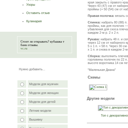
края закрыть с правого края 
Узоры
Через 43 (47) см от наборн
проймы (= 50 (54) см от наб
Оставить отзыв
Правая полочка:
вязать с
Кулинария
Спинка:
набрать 80 (88) п.
проймы, как для полочек —
убавления для скоса плеча
каждом 2-м р. 2 х 2 п.
Рукава:
набрать 48 п. и св
Стоит ли открывать?
кубышка т
через 12 см от наборного к
банк отзывы
.
5 х 1 п. = 58 п. Через 30 см
vc.ru
х 1 п. и снова в каждом 2-м
Сборка:
выполнить плечевы
горловины полочек по 22 п.
высоте воротника 14 см пе
Нужно добавить...
"Маленькая Диана"
Схемы
Модели для мужчин
Модели для женщин
Другие модели
Модели для детей
Летние модели
Топ с декоративно
Вышивку