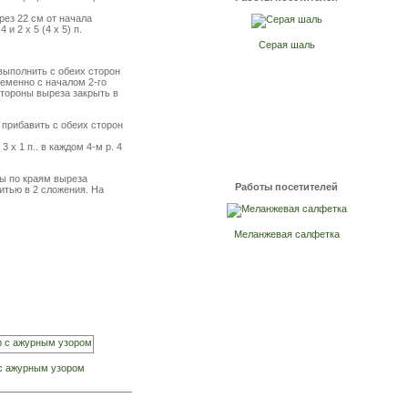
ерез 22 см от начала
и 2 х 5 (4 х 5) п.
Серая шаль
я выполнить с обеих сторон
ременно с началом 2-го
стороны выреза закрыть в
а прибавить с обеих сторон
3 х 1 п.. в каждом 4-м р. 4
ны по краям выреза
Работы посетителей
нитью в 2 сложения. На
Меланжевая салфетка
с ажурным узором