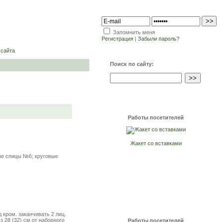
Запомнить меня
Регистрация
|
Забыли пароль?
 сайта
Поиск по сайту:
Работы посетителей
Жакет со вставками
мые спицы №6; круговые
д кром. заканчивать 2 лиц.
ез 28 (32) см от наборного
Работы посетителей