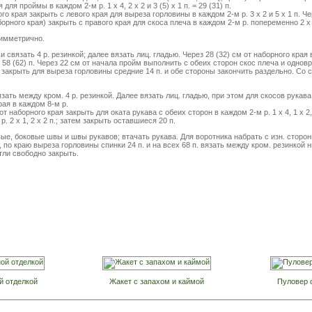
для проймы в каждом 2-м р. 1 х 4, 2 х 2 и 3 (5) х 1 п. = 29 (31) п.
ого края закрыть с левого края для выреза горловины в каждом 2-м р. 3 х 2 и 5 х 1 п. Ч
орного края) закрыть с правого края для скоса плеча в каждом 2-м р. попеременно 2 х 4 
имметрично.
 и связать 4 р. резинкой; далее вязать лиц. гладью. Через 28 (32) см от наборного кра
 58 (62) п. Через 22 см от начала пройм выполнить с обеих сторон скос плеча и однов
 закрыть для выреза горловины средние 14 п. и обе стороны закончить раздельно. Со 
язать между кром. 4 р. резинкой. Далее вязать лиц. гладью, при этом для скосов рукав
рая в каждом 8-м р.
 от наборного края закрыть для оката рукава с обеих сторон в каждом 2-м р. 1 х 4, 1 х 2, 
 р. 2 х 1, 2 х 2 п.; затем закрыть оставшиеся 20 п.
е, боковые швы и швы рукавов; втачать рукава. Для воротника набрать с изн. сторо
, по краю выреза горловины спинки 24 п. и на всех 68 п. вязать между кром. резинкой 
тли свободно закрыть.
й отделкой
Жакет с запахом и каймой
Пуловер 