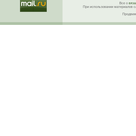
Все о
вяза
При использовании материалов са
Продвиж