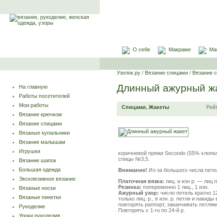
О себе
Макраме
Ма
Узелок.ру
/
Вязание спицами
/
Вязание 
Длинный ажурный ж
На главную
Работы посетителей
Мои работы
Спицами
,
Жакеты
Рей
Вязание крючком
Вязание спицами
Вязаные купальники
Вязание малышам
Игрушки
коричневой пряжи Secondo (55% хлопка
спицы №3,5.
Вязание шапок
Большая одежда
Внимание!
Из-за большого числа пете
Эксклюзивное вязание
Платочная вязка:
лиц. и изн р. — лиц п
Резинка:
попеременно 1 лиц., 1 изн.
Вязаные носки
Ажурный узор:
число петель кратно 12
Вязаные пинетки
только лиц. р., в изн. р. петли и накид
повторять раппорт, заканчивать петлям
Рукоделие
Повторять с 1-го по 24-й р.
Уроки рукоделия