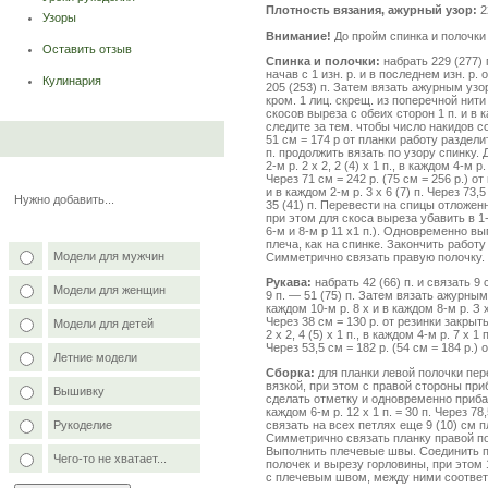
Плотность вязания, ажурный узор:
22
Узоры
Внимание!
До пройм спинка и полочки 
Оставить отзыв
Спинка и полочки:
набрать 229 (277) п
начав с 1 изн. р. и в последнем изн. р.
Кулинария
205 (253) п. Затем вязать ажурным узор
кром. 1 лиц. скрещ. из поперечной нити 
скосов выреза с обеих сторон 1 п. и в к
следите за тем. чтобы число накидов 
51 см = 174 р от планки работу раздели
п. продолжить вязать по узору спинку. 
2-м р. 2 х 2, 2 (4) х 1 п., в каждом 4-м р
Через 71 см = 242 р. (75 см = 256 р.) о
и в каждом 2-м р. 3 х 6 (7) п. Через 73,
Нужно добавить...
35 (41) п. Перевести на спицы отложен
при этом для скоса выреза убавить в 1-
6-м и 8-м р 11 х1 п.). Одновременно в
плеча, как на спинке. Закончить работу
Модели для мужчин
Симметрично связать правую полочку.
Рукава:
набрать 42 (66) п. и связать 9
Модели для женщин
9 п. — 51 (75) п. Затем вязать ажурны
каждом 10-м р. 8 х и в каждом 8-м р. З х
Через 38 см = 130 р. от резинки закрыть
Модели для детей
2 х 2, 4 (5) х 1 п., в каждом 4-м р. 7 х 1 
Через 53,5 см = 182 р. (54 см = 184 р.)
Летние модели
Сборка:
для планки левой полочки пер
вязкой, при этом с правой стороны приб
Вышивку
сделать отметку и одновременно прибави
каждом 6-м р. 12 х 1 п. = 30 п. Через 7
Рукоделие
связать на всех петлях еще 9 (10) см п
Симметрично связать планку правой по
Выполнить плечевые швы. Соединить п
Чего-то не хватает...
полочек и вырезу горловины, при этом
с плечевым швом, между ними соответс