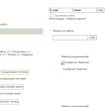
Запомнить меня
Регистрация
|
Забыли пароль?
 сайта
Поиск по сайту:
офты
(7) |
Палантины
(1) |
и
(1) |
Туники
(2) |
Кардиган
Работы посетителей
Салфетка "Бабочка"
 спущенными петлями
ый поперёк жилет
Работы посетителей