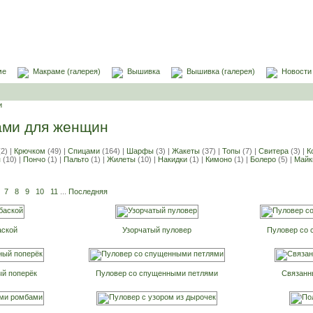
ме
Макраме (галерея)
Вышивка
Вышивка (галерея)
Новости
и
ами для женщин
2) |
Крючком
(49) |
Спицами
(164) |
Шарфы
(3) |
Жакеты
(37) |
Топы
(7) |
Свитера
(3) |
К
я
(10) |
Пончо
(1) |
Пальто
(1) |
Жилеты
(10) |
Накидки
(1) |
Кимоно
(1) |
Болеро
(5) |
Майк
7
8
9
10
11
...
Последняя
аской
Узорчатый пуловер
Пуловер со
й поперёк
Пуловер со спущенными петлями
Связанн