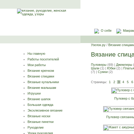
О себе
Макра
Узелок.ру
/
Вязание спицам
Вязание спиц
На главную
Работы посетителей
Пуловеры
(69) |
Джемперы
(
Мои работы
Шали
(1) |
Юбки
(2) |
Плать
Вязание крючком
(7) |
Сумки
(2)
Вязание спицами
Страницы:
1
2
3
4
5
6
Вязаные купальники
Вязание малышам
Игрушки
Пуловер с б
Вязание шапок
Большая одежда
Эксклюзивное вязание
Вязаные носки
Пуловер связанны
Вязаные пинетки
Рукоделие
Уроки рукоделия