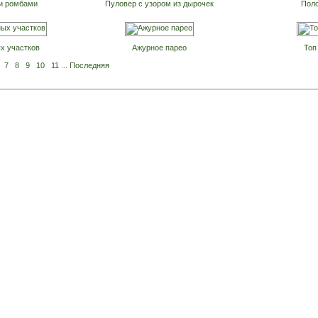
и ромбами
Пуловер с узором из дырочек
Поло
х участков
Ажурное парео
Топ
7
8
9
10
11
...
Последняя