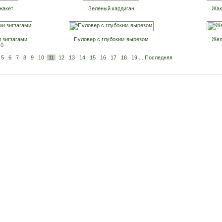
жакет
Зеленый кардиган
Жак
 зигзагами
Пуловер с глубоким вырезом
Жел
10
5
6
7
8
9
10
11
12
13
14
15
16
17
18
19
...
Последняя