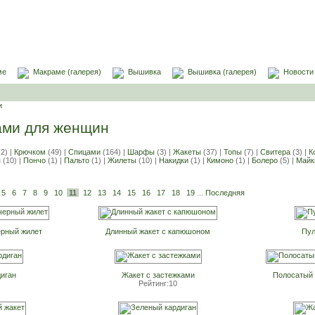
ме
Макраме (галерея)
Вышивка
Вышивка (галерея)
Новости
и
ами для женщин
2) |
Крючком
(49) |
Спицами
(164) |
Шарфы
(3) |
Жакеты
(37) |
Топы
(7) |
Свитера
(3) |
К
я
(10) |
Пончо
(1) |
Пальто
(1) |
Жилеты
(10) |
Накидки
(1) |
Кимоно
(1) |
Болеро
(5) |
Майк
5
6
7
8
9
10
11
12
13
14
15
16
17
18
19
...
Последняя
ерный жилет
Длинный жакет с капюшоном
Пул
иган
Жакет с застежками
Полосатый 
Рейтинг:10