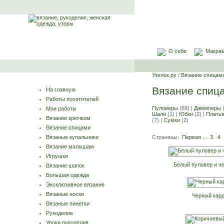
О себе
Макра
Узелок.ру
/
Вязание спицам
Вязание спиц
На главную
Работы посетителей
Пуловеры
(69) |
Джемперы
(
Мои работы
Шали
(1) |
Юбки
(2) |
Плать
Вязание крючком
(7) |
Сумки
(2)
Вязание спицами
Страницы:
Первая
...
3
4
Вязаные купальники
Вязание малышам
Игрушки
Белый пуловер и ч
Вязание шапок
Большая одежда
Эксклюзивное вязание
Вязаные носки
Черный кард
Вязаные пинетки
Рукоделие
Уроки рукоделия