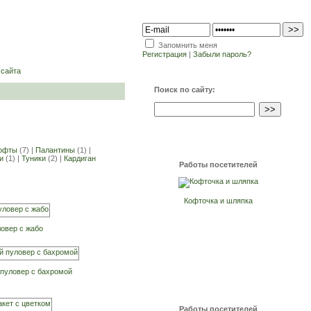
Запомнить меня
Регистрация
|
Забыли пароль?
 сайта
Поиск по сайту:
офты
(7) |
Палантины
(1) |
и
(1) |
Туники
(2) |
Кардиган
Работы посетителей
Кофточка и шляпка
овер с жабо
пуловер с бахромой
Работы посетителей