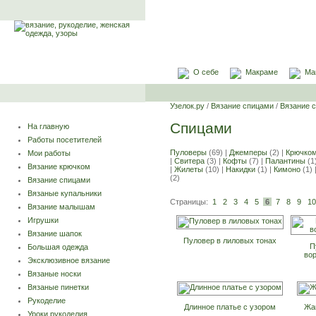
О себе
Макраме
Ма
Узелок.ру
/
Вязание спицами
/
Вязание 
Спицами
На главную
Работы посетителей
Пуловеры
(69) |
Джемперы
(2) |
Крючко
Мои работы
|
Свитера
(3) |
Кофты
(7) |
Палантины
(1
Вязание крючком
|
Жилеты
(10) |
Накидки
(1) |
Кимоно
(1) 
(2)
Вязание спицами
Вязаные купальники
Страницы:
1
2
3
4
5
6
7
8
9
10
Вязание малышам
Игрушки
Вязание шапок
Пуловер в лиловых тонах
П
Большая одежда
во
Эксклюзивное вязание
Вязаные носки
Вязаные пинетки
Рукоделие
Длинное платье с узором
Жак
Уроки рукоделия