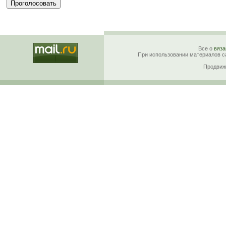
Все о
вяза
При использовании материалов са
Продвиж