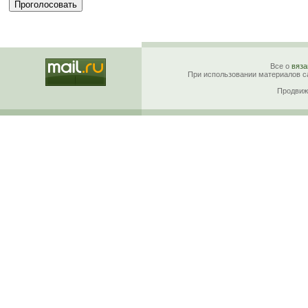
Все о
вяза
При использовании материалов са
Продвиж