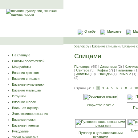
О себе
Макраме
Ма
Узелок.ру
/
Вязание спицами
/
Вязание 
Спицами
На главную
Работы посетителей
Пуловеры
(69) |
Джемперы
(2) |
Крючко
Мои работы
|
Свитера
(3) |
Кофты
(7) |
Палантины
(1
Вязание крючком
|
Жилеты
(10) |
Накидки
(1) |
Кимоно
(1) 
(2)
Вязание спицами
Вязаные купальники
Страницы:
1
2
3
4
5
6
7
8
9
10
Вязание малышам
Игрушки
Вязание шапок
Узорчатое платье
Пу
Большая одежда
Эксклюзивное вязание
Вязаные носки
Вязаные пинетки
Треу
Рукоделие
Пуловер с цельновязаными
рукавами
Уроки рукоделия