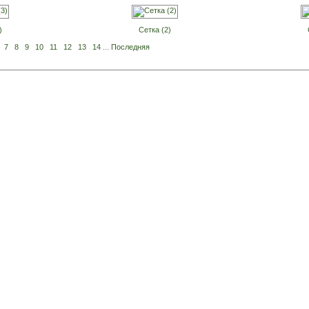
)
Сетка (2)
7
8
9
10
11
12
13
14
...
Последняя