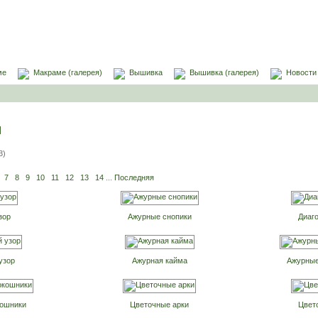
ме
Макраме (галерея)
Вышивка
Вышивка (галерея)
Новости
я
3)
7
8
9
10
11
12
13
14
...
Последняя
зор
Ажурные снопики
Диаг
узор
Ажурная кайма
Ажурные
кошники
Цветочные арки
Цвет