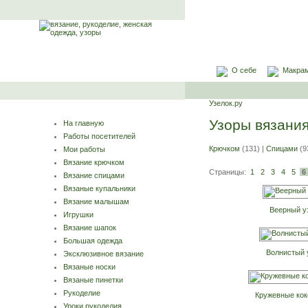
О себе
Макра
Узелок.ру
Узоры вязани
На главную
Работы посетителей
Крючком
(131) |
Спицами
(9
Мои работы
Вязание крючком
Страницы:
1
2
3
4
5
6
Вязание спицами
Вязаные купальники
Вязание малышам
Веерный у
Игрушки
Вязание шапок
Большая одежда
Волнистый 
Эксклюзивное вязание
Вязаные носки
Вязаные пинетки
Рукоделие
Кружевные ко
Уроки рукоделия