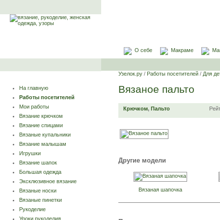
О себе
Макраме
Ма
Узелок.ру
/
Работы посетителей
/
Для де
Вязаное пальто
На главную
Работы посетителей
Мои работы
Крючком
,
Пальто
Рей
Вязание крючком
Вязание спицами
Вязаные купальники
Вязание малышам
Игрушки
Другие модели
Вязание шапок
Большая одежда
Эксклюзивное вязание
Вязаная шапочка
Вязаные носки
Вязаные пинетки
Рукоделие
Уроки рукоделия