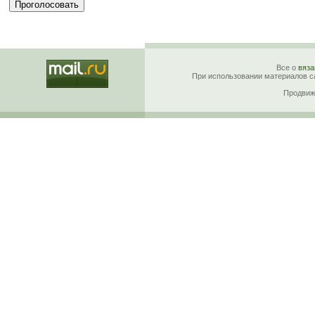
Все о
вяза
При использовании материалов са
Продвиж