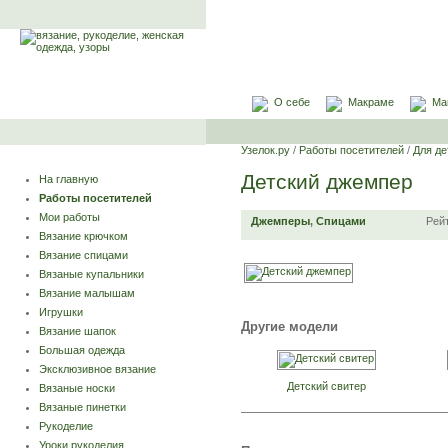
О себе
Макраме
Ма
Узелок.ру
/
Работы посетителей
/
Для де
Детский джемпер
На главную
Работы посетителей
Мои работы
Джемперы
,
Спицами
Рей
Вязание крючком
Вязание спицами
Вязаные купальники
Вязание малышам
Игрушки
Другие модели
Вязание шапок
Большая одежда
Эксклюзивное вязание
Детский свитер
Вязаные носки
Вязаные пинетки
Рукоделие
Уроки рукоделия