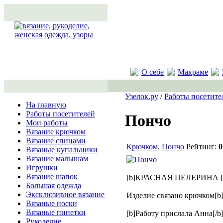
О себе
Макраме
Узелок.ру
/
Работы посетите
На главную
Работы посетителей
Пончо
Мои работы
Вязание крючком
Вязание спицами
Крючком
,
Пончо
Рейтинг:
0
Вязаные купальники
Вязание малышам
Игрушки
Вязание шапок
[b]КРАСНАЯ ПЕЛЕРИНА [/
Большая одежда
Эксклюзивное вязание
Изделие связано крючком[b] 
Вязаные носки
Вязаные пинетки
[b]Работу прислала Анна[/b
Рукоделие