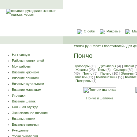
О себе
Макраме
Ма
Узелок.ру
/
Работы посетителей
/
Для де
Пончо
На главную
Работы посетителей
Пуловеры
(13) |
Джемперы
(4) |
Шапки
(
Мои работы
|
Жакеты
(23) |
Топы
(5) |
Свитера
(30) |
Вязание крючком
(46) |
Пончо
(3) |
Пальто
(10) |
Жилеты
(1
Пинетки
(11) |
Комбинезоны
(5) |
Компле
Вязание спицами
|
Пелерины
(1)
Вязаные купальники
Вязание малышам
Игрушки
Пончо и шапочка
Вязание шапок
Большая одежда
Эксклюзивное вязание
Вязаные носки
Вязаные пинетки
Рукоделие
Уроки рукоделия