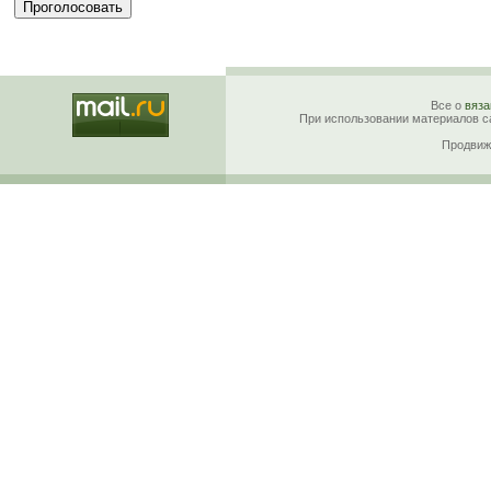
Все о
вяза
При использовании материалов са
Продвиж