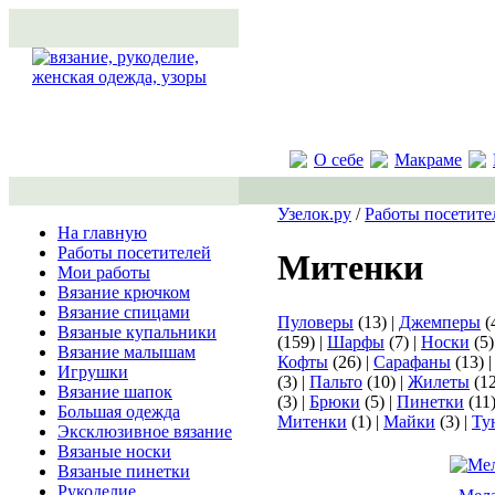
О себе
Макраме
Узелок.ру
/
Работы посетите
На главную
Работы посетителей
Митенки
Мои работы
Вязание крючком
Вязание спицами
Пуловеры
(13) |
Джемперы
(
Вязаные купальники
(159) |
Шарфы
(7) |
Носки
(5)
Вязание малышам
Кофты
(26) |
Сарафаны
(13) 
Игрушки
(3) |
Пальто
(10) |
Жилеты
(12
Вязание шапок
(3) |
Брюки
(5) |
Пинетки
(11)
Большая одежда
Митенки
(1) |
Майки
(3) |
Ту
Эксклюзивное вязание
Вязаные носки
Вязаные пинетки
Рукоделие