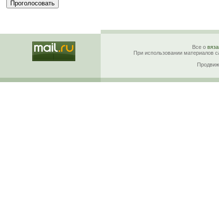
Все о
вяза
При использовании материалов са
Продвиж