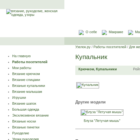
О себе
Макраме
Ма
Узелок.ру
/
Работы посетителей
/
Для ж
Купальник
На главную
Работы посетителей
Мои работы
Крючком
,
Купальники
Рей
Вязание крючком
Вязание спицами
Вязаные купальники
Вязание малышам
Игрушки
Другие модели
Вязание шапок
Большая одежда
Эксклюзивное вязание
Блуза "Летучая мышь"
Вязаные носки
Вязаные пинетки
Рукоделие
Уроки рукоделия