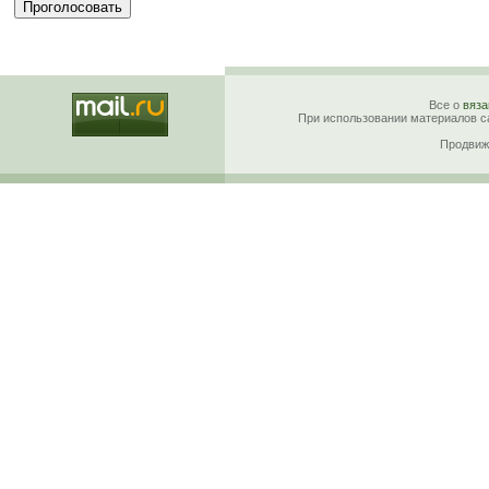
Все о
вяза
При использовании материалов са
Продвиж