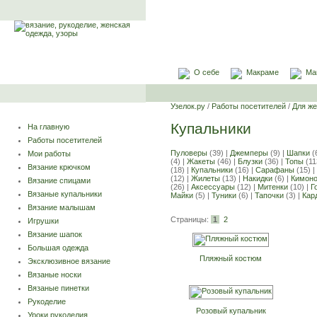
О себе
Макраме
Ма
Узелок.ру
/
Работы посетителей
/
Для ж
Купальники
На главную
Работы посетителей
Пуловеры
(39) |
Джемперы
(9) |
Шапки
(
Мои работы
(4) |
Жакеты
(46) |
Блузки
(36) |
Топы
(11
Вязание крючком
(18) |
Купальники
(16) |
Сарафаны
(15) |
(12) |
Жилеты
(13) |
Накидки
(6) |
Кимон
Вязание спицами
(26) |
Аксессуары
(12) |
Митенки
(10) |
Г
Вязаные купальники
Майки
(5) |
Туники
(6) |
Тапочки
(3) |
Кар
Вязание малышам
Страницы:
1
2
Игрушки
Вязание шапок
Большая одежда
Пляжный костюм
Эксклюзивное вязание
Вязаные носки
Вязаные пинетки
Рукоделие
Розовый купальник
Уроки рукоделия