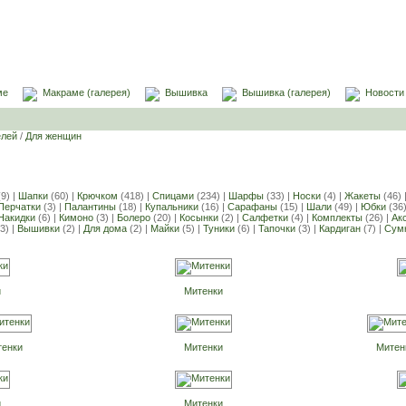
ме
Макраме (галерея)
Вышивка
Вышивка (галерея)
Новости
елей
/
Для женщин
9) |
Шапки
(60) |
Крючком
(418) |
Спицами
(234) |
Шарфы
(33) |
Носки
(4) |
Жакеты
(46) 
Перчатки
(3) |
Палантины
(18) |
Купальники
(16) |
Сарафаны
(15) |
Шали
(49) |
Юбки
(36)
Накидки
(6) |
Кимоно
(3) |
Болеро
(20) |
Косынки
(2) |
Салфетки
(4) |
Комплекты
(26) |
Ак
(3) |
Вышивки
(2) |
Для дома
(2) |
Майки
(5) |
Туники
(6) |
Тапочки
(3) |
Кардиган
(7) |
Сум
и
Митенки
тенки
Митенки
Митен
и
Митенки