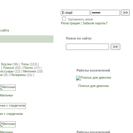
Запомнить меня
Регистрация
|
Забыли пароль?
 сайта
Поиск по сайту:
|
Блузки
(36) |
Топы
(113) |
 |
Платья
(62) |
Пончо
(17) |
Работы посетителей
сессуары
(12) |
Митенки
(10)
ки
(9) |
Пелерины
(11) |
Платье для девочки
Митенки
ки с сердечком
Митенки
Работы посетителей