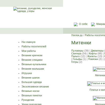
О себе
Макра
Узелок.ру
/
Работы посетит
Митенки
На главную
Работы посетителей
Пуловеры
(39) |
Джемперы
(
Мои работы
Свитера
(54) |
Кофты
(86) |
Вязание крючком
Пальто
(12) |
Жилеты
(13) |
|
Гольфы
(1) |
Повязки
(2) |
Вязание спицами
Гетры
(2)
Вязаные купальники
Вязание малышам
Игрушки
Митенк
Вязание шапок
Большая одежда
Эксклюзивное вязание
Платье и ми
Вязаные носки
Вязаные пинетки
Рукоделие
Митенк
Уроки рукоделия