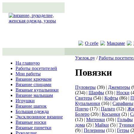
О себе
Макраме
Узелок.ру
/
Работы посетите
На главную
Работы посетителей
Повязки
Мои работы
Вязание крючком
Вязание спицами
Пуловеры
(39) |
Джемперы
(
Вязаные купальники
(234) |
Шарфы
(33) |
Носки
(4
Вязание малышам
Свитера
(54) |
Кофты
(86) |
П
Игрушки
Купальники
(16) |
Сарафаны
Вязание шапок
Пончо
(17) |
Пальто
(12) |
Жи
Большая одежда
Болеро
(20) |
Косынки
(2) |
С
Эксклюзивное вязание
(12) |
Митенки
(10) |
Гольфы
Вязаные носки
дома
(2) |
Майки
(5) |
Туник
Вязаные пинетки
(9) |
Пелерины
(11) |
Гетры
(2
Рукоделие