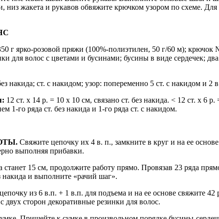
, низ жакета и рукавов обвяжите крючком узором по схеме. Для
ЯС
50 г ярко-розовой пряжи (100%-полиэтилен, 50 г/60 м); крючок 
ки для волос с цветами и бусинами; бусины в виде сердечек; дв
без накида; ст. с накидом; узор: попеременно 5 ст. с накидом и 2 в
я:
12 ст. х 14 р. = 10 х 10 см, связано ст. без накида. < 12 ст. х 6 р. 
ем 1-го ряда ст. без накида и 1-го ряда ст. с накидом.
ОТЫ.
Свяжите цепочку их 4 в. п., замкните в круг и на ее основе
ерно выполняя прибавки.
а станет 15 см, продолжите работу прямо. Провязав 23 ряда прямо
ез накида и выполните «рачий шаг».
епочку из 6 в.п. + 1 в.п. для подъема и на ее основе свяжите 42 р
с двух сторон декоративные резинки для волос.
умке. Пришейте к сумке в произвольном порядке бусины-сердеч