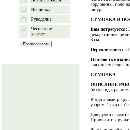
горловины, полочки
шнур.
Вышивку
Рукоделие
СУМОЧКА И ПО
Чего-то не
Вам потребуется:
3
хватает...
декоративные резин
8 см.
Переплетение:
ст. 
Плотность вязани
связано, чередовани
СУМОЧКА
ОПИСАНИЕ РАБ
без накида, равном
Когда диаметр круг
узором, 1 ряд ст. б
Для ручки свяжите ц
Привяжите к ручке 
Ручку пришейте к с