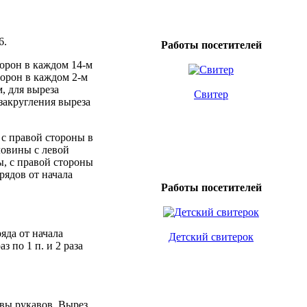
6.
Работы посетителей
торон в каждом 14-м
сторон в каждом 2-м
м, для выреза
Свитер
 закругления выреза
 с правой стороны в
рловины с левой
ты, с правой стороны
 рядов от начала
Работы посетителей
яда от начала
Детский свитерок
аз по 1 п. и 2 раза
вы рукавов. Вырез