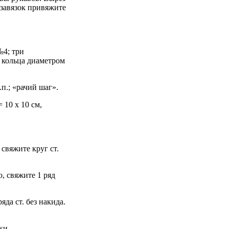
 завязок привяжите
№4; три
а кольца диаметром
.п.; «рачий шаг».
= 10 х 10 см,
 свяжите круг ст.
, свяжите 1 ряд
яда ст. без накида.
ки.