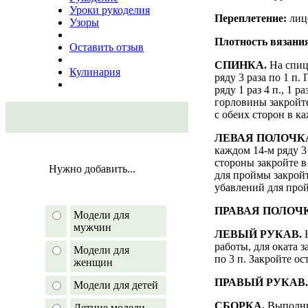
Уроки рукоделия
Переплетение:
лице
Узоры
Плотность вязани
Оставить отзыв
СПИНКА.
На спицы
Кулинария
ряду 3 раза по 1 п.
ряду 1 раз 4 п., 1 р
горловины закройте
с обеих сторон в каж
ЛЕВАЯ ПОЛОЧК
каждом 14-м ряду 3 
стороны закройте в 
Нужно добавить...
для проймы закройте
убавлений для прой
ПРАВАЯ ПОЛОЧ
Модели для
мужчин
ЛЕВЫЙ РУКАВ.
работы, для оката за
Модели для
по 3 п. Закройте ос
женщин
ПРАВЫЙ РУКАВ
Модели для детей
СБОРКА.
Выполни
Летние модели