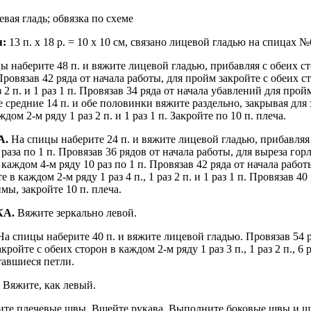
вая гладь; обвязка по схеме
я:
13 п. х 18 р. = 10 х 10 см, связано лицевой гладью на спицах №
 наберите 48 п. и вяжите лицевой гладью, прибавляя с обеих с
 Провязав 42 ряда от начала работы, для пройм закройте с обеих 
аз 2 п. и 1 раз 1 п. Провязав 34 ряда от начала убавлений для прой
 средние 14 п. и обе половинки вяжите раздельно, закрывая для
дом 2-м ряду 1 раз 2 п. и 1 раз 1 п. Закройте по 10 п. плеча.
А.
На спицы наберите 24 п. и вяжите лицевой гладью, прибавляя
раза по 1 п. Провязав 36 рядов от начала работы, для выреза го
каждом 4-м ряду 10 раз по 1 п. Провязав 42 ряда от начала рабо
 в каждом 2-м ряду 1 раз 4 п., 1 раз 2 п. и 1 раз 1 п. Провязав 40
мы, закройте 10 п. плеча.
КА.
Вяжите зеркально левой.
На спицы наберите 40 п. и вяжите лицевой гладью. Провязав 54 р
кройте с обеих сторон в каждом 2-м ряду 1 раз 3 п., 1 раз 2 п., 6 р
тавшиеся петли.
.
Вяжите, как левый.
те плечевые швы. Вшейте рукава. Выполните боковые швы и ш