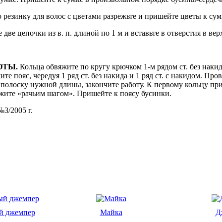
резинку для волос с цветами разрежьте и пришейте цветы к сум
 две цепочки из в. п. длиной по 1 м и вставьте в отверстия в ве
ОТЫ.
Кольца обвяжите по кругу крючком 1-м рядом ст. без накид
ите пояс, чередуя 1 ряд ст. без накида и 1 ряд ст. с накидом. Про
 полоску нужной длины, закончите работу. К первому кольцу пр
жите «рачьим шагом». Пришейте к поясу бусинки.
3/2005 г.
й джемпер
Майка
Д