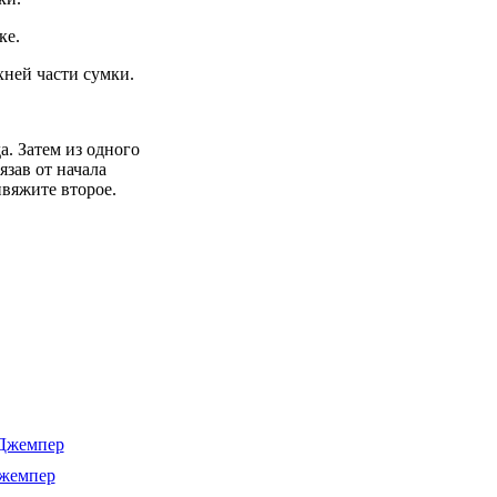
ке.
рхней части сумки.
а. Затем из одного
вязав от начала
ивяжите второе.
жемпер