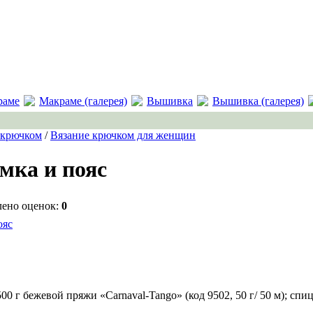
раме
Макраме (галерея)
Вышивка
Вышивка (галерея)
 крючком
/
Вязание крючком для женщин
мка и пояс
лено оценок:
0
00 г бежевой пряжи «Carnaval-Tango» (код 9502, 50 г/ 50 м); сп