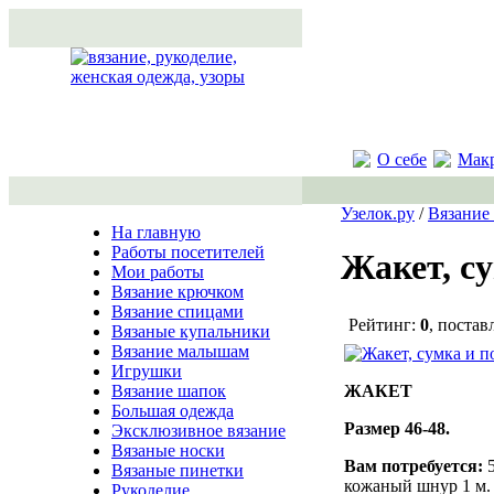
О себе
Мак
Узелок.ру
/
Вязание
На главную
Работы посетителей
Жакет, су
Мои работы
Вязание крючком
Вязание спицами
Рейтинг:
0
, постав
Вязаные купальники
Вязание малышам
Игрушки
ЖАКЕТ
Вязание шапок
Большая одежда
Размер 46-48.
Эксклюзивное вязание
Вязаные носки
Вам потребуется:
5
Вязаные пинетки
кожаный шнур 1 м.
Рукоделие