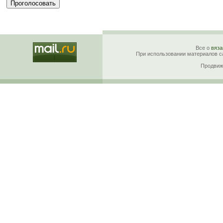
Все о
вяза
При использовании материалов са
Продвиж