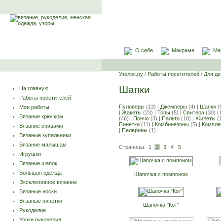
О себе
Макраме
Ма
Узелок.ру
/
Работы посетителей
/
Для де
Шапки
На главную
Работы посетителей
Пуловеры
(13) |
Джемперы
(4) |
Шапки
(
Мои работы
|
Жакеты
(23) |
Топы
(5) |
Свитера
(30) |
Вязание крючком
(46) |
Пончо
(3) |
Пальто
(10) |
Жилеты
(1
Пинетки
(11) |
Комбинезоны
(5) |
Компле
Вязание спицами
|
Пелерины
(1)
Вязаные купальники
Вязание малышам
Страницы:
1
2
3
4
5
Игрушки
Вязание шапок
Большая одежда
Шапочка с помпоном
Эксклюзивное вязание
Вязаные носки
Вязаные пинетки
Шапочка "Кот"
Рукоделие
Уроки рукоделия