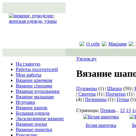
О себе
Макраме
Узелок.ру
На главную
Работы посетителей
Вязание шап
Мои работы
Вязание крючком
Вязание спицами
Пуловеры
(1) |
Шапки
(59) |
Вязаные купальники
|
Свитера
(1) |
Перчатки
(1) |
Вязание малышам
(4) |
Пелерины
(1) |
Гетры
(1)
Игрушки
Вязание шапок
Страницы:
Первая
...
12
13
1
Большая одежда
Эксклюзивное вязание
Вязаные носки
Белая шапочка
Б
Вязаные пинетки
Рукоделие