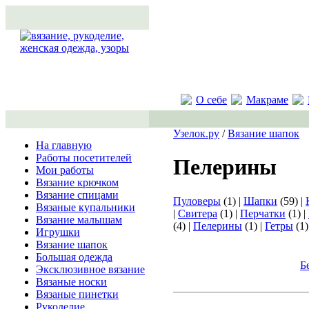
О себе
Макраме
Узелок.ру
/
Вязание шапок
На главную
Работы посетителей
Пелерины
Мои работы
Вязание крючком
Вязание спицами
Пуловеры
(1) |
Шапки
(59) |
Вязаные купальники
|
Свитера
(1) |
Перчатки
(1) |
Вязание малышам
(4) |
Пелерины
(1) |
Гетры
(1)
Игрушки
Вязание шапок
Большая одежда
Б
Эксклюзивное вязание
Вязаные носки
Вязаные пинетки
Рукоделие