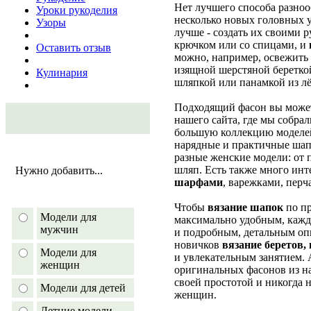
Нет лучшего способа разноо
Уроки рукоделия
несколько новых головных у
Узоры
лучше - создать их своими р
крючком или со спицами, и
Оставить отзыв
можно, например, освежить
изящной шерстяной беретко
Кулинария
шляпкой или панамкой из л
Подходящий фасон вы можете
нашего сайта, где мы собра
большую коллекцию моделей
нарядные и практичные шап
разные женские модели: от 
шляп. Есть также много ин
Нужно добавить...
шарфами
, варежками, перч
Чтобы
вязание шапок
по пр
Модели для
максимально удобным, кажд
мужчин
и подробным, детальным оп
новичков
вязание беретов,
Модели для
и увлекательным занятием.
женщин
оригинальных фасонов из н
своей простотой и никогда 
Модели для детей
женщин.
Летние модели