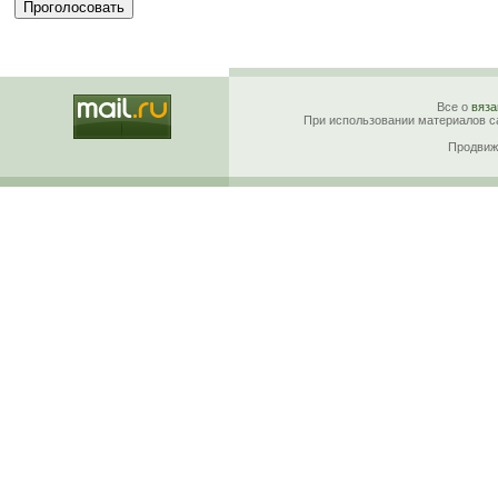
Все о
вяза
При использовании материалов са
Продвиж