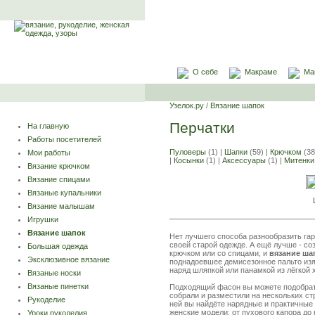
О себе
Макраме
Ма
Узелок.ру
/
Вязание шапок
Перчатки
На главную
Работы посетителей
Пуловеры
(1) |
Шапки
(59) |
Крючком
(38
Мои работы
|
Косынки
(1) |
Аксессуары
(1) |
Митенки
Вязание крючком
Вязание спицами
Вязаные купальники
Вязание малышам
Игрушки
Вязание шапок
Нет лучшего способа разнообразить гар
своей старой одежде. А ещё лучше - со
Большая одежда
крючком или со спицами, и
вязание ша
Эксклюзивное вязание
поднадоевшее демисезонное пальто изя
наряд шляпкой или панамкой из лёгкой
Вязаные носки
Вязаные пинетки
Подходящий фасон вы можете подобрат
собрали и разместили на нескольких с
Рукоделие
ней вы найдёте нарядные и практичные
женские модели: от пухового капора до
Уроки рукоделия