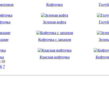
 мотивов
Кофточки
Голуб
фточка
Зеленая кофта
Голуб
краме
Кофточка с запахом
Зелен
ка
Красная кофточка
Кофточк
:10
6
7