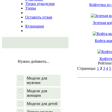
Уроки рукоделия
Кофточка из
Узоры
Оставить отзыв
Зеленая ко
Кулинария
Кофта-ма
Кофточ
Нужно добавить...
Рейтинг
Страницы:
1
2
3
4
5
Модели для
мужчин
Модели для
женщин
Модели для детей
Летние модели