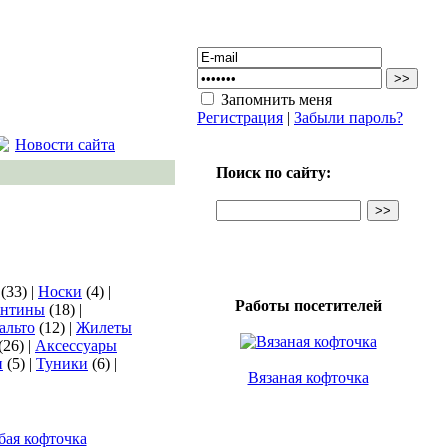
Запомнить меня
Регистрация
|
Забыли пароль?
Новости сайта
Поиск по сайту:
(33) |
Носки
(4) |
Работы посетителей
антины
(18) |
альто
(12) |
Жилеты
(26) |
Аксессуары
и
(5) |
Туники
(6) |
Вязаная кофточка