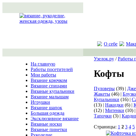
О себе
Мак
Узелок.ру
/
Работы 
На главную
Работы посетителей
Кофты
Мои работы
Вязание крючком
Вязание спицами
Пуловеры
(39) |
Дже
Вязаные купальники
Жакеты
(46) |
Блузк
Вязание малышам
Купальники
(16) |
С
Игрушки
(13) |
Накидки
(6) |
Вязание шапок
(12) |
Митенки
(10) 
Большая одежда
Тапочки
(3) |
Карди
Эксклюзивное вязание
Вязаные носки
Страницы:
1
2
3
4
5
Вязаные пинетки
Рукоделие