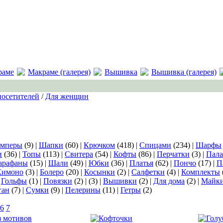
раме
Макраме (галерея)
Вышивка
Вышивка (галерея)
посетителей
/
Для женщин
мперы
(9) |
Шапки
(60) |
Крючком
(418) |
Спицами
(234) |
Шарфы
и
(36) |
Топы
(113) |
Свитера
(54) |
Кофты
(86) |
Перчатки
(3) |
Пал
арафаны
(15) |
Шали
(49) |
Юбки
(36) |
Платья
(62) |
Пончо
(17) |
П
Кимоно
(3) |
Болеро
(20) |
Косынки
(2) |
Салфетки
(4) |
Комплекты
|
Гольфы
(1) |
Повязки
(2) |
(3) |
Вышивки
(2) |
Для дома
(2) |
Майк
ган
(7) |
Сумки
(9) |
Пелерины
(11) |
Гетры
(2)
6
7